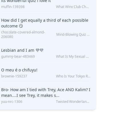
its wonderful quiz i love it
muffin-139398
What Winx Club Character Are You?
How did I get equally a third of each possible
outcome 😏
chocolate-covered-almond-
Mind-Blowing Quiz Reveals: Will I Be Alone Forever?
206080
Lesbian and I am 💜💜
gummy-bear-483469
What Is My Sexual Orientation: Uncovered
O meu é o chifuyu!
brownie-159237
Who Is Your Tokyo Revengers Boyfriend?
Bro- How am I tied with Trey, Ace AND Kalim? I
mean....I see Trey, it makes s...
yuu-nrc-1306
Twisted Wonderland Kin Quiz