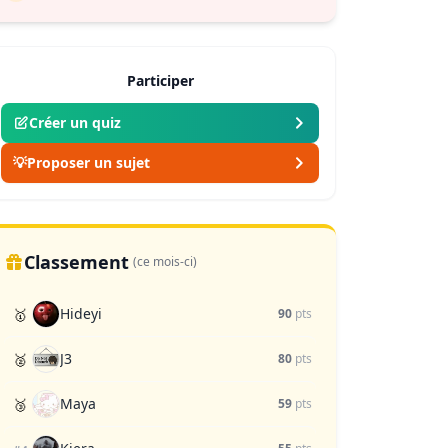
Participer
Créer un quiz
💡
Proposer un sujet
Classement
(ce mois-ci)
Hideyi
🥇
90
pts
J3
🥈
80
pts
Maya
🥉
59
pts