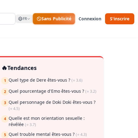
Sans Publicité
Connexion
S'inscrire
FR
🔥
Tendances
Quel type de Dere êtes-vous ?
(⭐ 3.6)
1
Quel pourcentage d'Emo êtes-vous ?
(⭐ 3.2)
2
Quel personnage de Doki Doki êtes-vous ?
ur enregistrer
3
(⭐ 4.5)
Quelle est mon orientation sexuelle :
4
révélée
(⭐ 3.7)
Quel trouble mental êtes-vous ?
(⭐ 4.3)
5