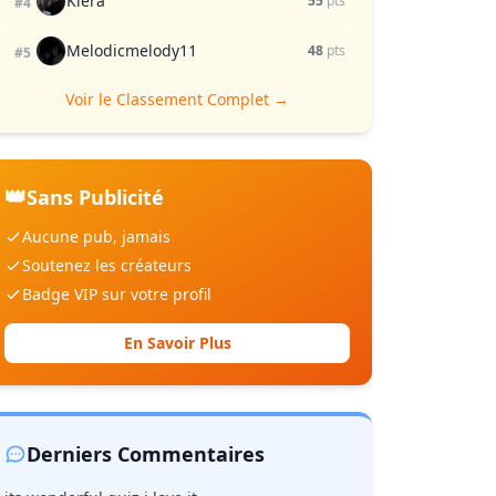
Kiera
55
pts
#4
Melodicmelody11
48
pts
#5
Voir le Classement Complet →
👑
Sans Publicité
Aucune pub, jamais
Soutenez les créateurs
Badge VIP sur votre profil
En Savoir Plus
Derniers Commentaires