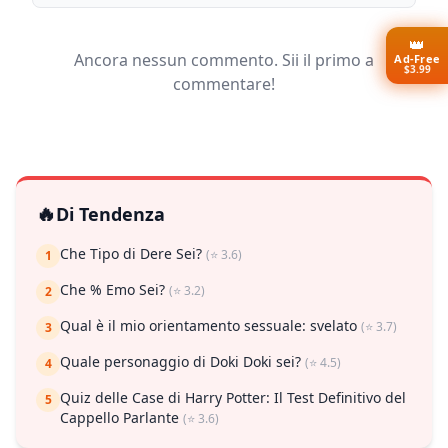
👑
Ancora nessun commento. Sii il primo a
Ad-Free
$3.99
commentare!
🔥
Di Tendenza
Che Tipo di Dere Sei?
(⭐ 3.6)
1
Che % Emo Sei?
(⭐ 3.2)
2
Qual è il mio orientamento sessuale: svelato
(⭐ 3.7)
3
Quale personaggio di Doki Doki sei?
(⭐ 4.5)
4
Quiz delle Case di Harry Potter: Il Test Definitivo del
5
Cappello Parlante
(⭐ 3.6)