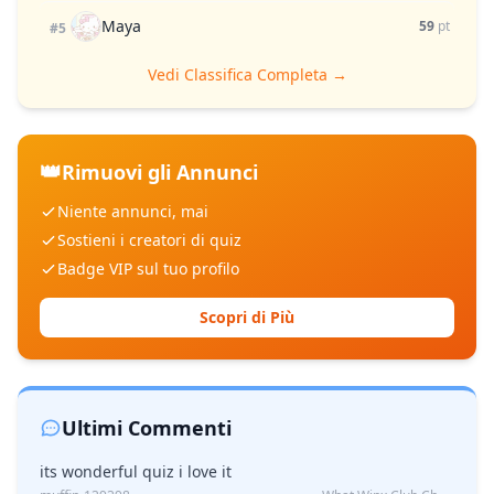
Maya
59
pt
#5
Vedi Classifica Completa →
👑
Rimuovi gli Annunci
Niente annunci, mai
Sostieni i creatori di quiz
Badge VIP sul tuo profilo
Scopri di Più
Ultimi Commenti
its wonderful quiz i love it