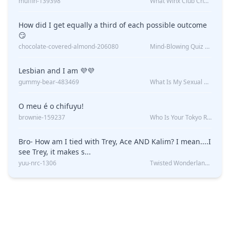
muffin-139398
What Winx Club Character Are You?
How did I get equally a third of each possible outcome
😏
chocolate-covered-almond-206080
Mind-Blowing Quiz Reveals: Will I Be Alone Forever?
Lesbian and I am 💜💜
gummy-bear-483469
What Is My Sexual Orientation: Uncovered
O meu é o chifuyu!
brownie-159237
Who Is Your Tokyo Revengers Boyfriend?
Bro- How am I tied with Trey, Ace AND Kalim? I mean....I
see Trey, it makes s...
yuu-nrc-1306
Twisted Wonderland Kin Quiz