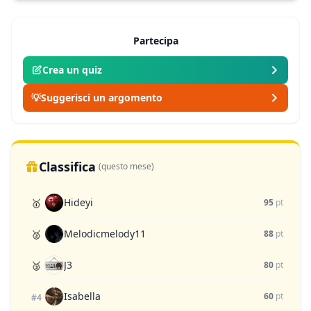
Partecipa
Crea un quiz
💡
Suggerisci un argomento
Classifica
(questo mese)
Hideyi
🥇
95
pt
Melodicmelody11
🥈
88
pt
J3
🥉
80
pt
Isabella
60
pt
#4