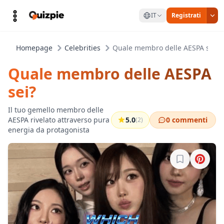
IT
Registrati
Homepage
Celebrities
Quale membro delle AESPA sei?
Quale membro delle AESPA
sei?
Il tuo gemello membro delle
AESPA rivelato attraverso pura
5.0
0 commenti
(2)
energia da protagonista
Accedi per sa