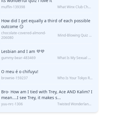
its wonderful quiz i love it
muffin-139398
What Winx Club Character Are You?
How did I get equally a third of each possible
outcome 😏
chocolate-covered-almond-
Mind-Blowing Quiz Reveals: Will I Be Alone Forever?
206080
Lesbian and I am 💜💜
gummy-bear-483469
What Is My Sexual Orientation: Uncovered
O meu é o chifuyu!
brownie-159237
Who Is Your Tokyo Revengers Boyfriend?
Bro- How am I tied with Trey, Ace AND Kalim? I
mean....I see Trey, it makes s...
yuu-nrc-1306
Twisted Wonderland Kin Quiz