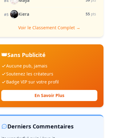
Maya
59
pts
#4
Kiera
55
pts
#5
Voir le Classement Complet →
👑
Sans Publicité
Aucune pub, jamais
Soutenez les créateurs
Badge VIP sur votre profil
En Savoir Plus
Derniers Commentaires