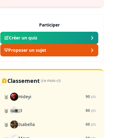
Participer
Créer un quiz
💡
Proposer un sujet
Classement
(ce mois-ci)
Hideyi
🥇
90
pts
J3
🥈
80
pts
Isabella
🥉
60
pts