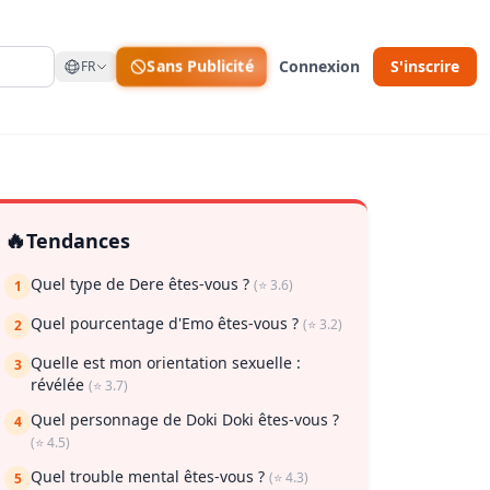
Sans Publicité
Connexion
S'inscrire
FR
🔥
Tendances
Quel type de Dere êtes-vous ?
(⭐ 3.6)
1
Quel pourcentage d'Emo êtes-vous ?
(⭐ 3.2)
2
Quelle est mon orientation sexuelle :
3
révélée
(⭐ 3.7)
Quel personnage de Doki Doki êtes-vous ?
4
ur enregistrer
(⭐ 4.5)
Quel trouble mental êtes-vous ?
(⭐ 4.3)
5