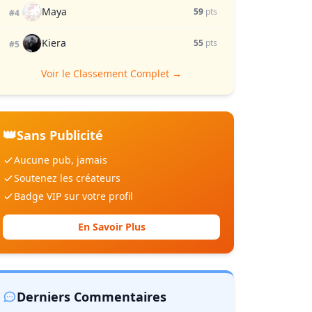
Maya
59
pts
#4
Kiera
55
pts
#5
Voir le Classement Complet →
👑
Sans Publicité
Aucune pub, jamais
Soutenez les créateurs
Badge VIP sur votre profil
En Savoir Plus
Derniers Commentaires