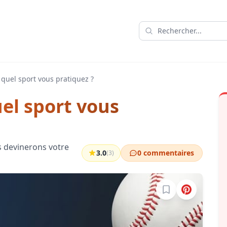
 quel sport vous pratiquez ?
el sport vous
 devinerons votre
3.0
0 commentaires
(3)
Connectez-vous po