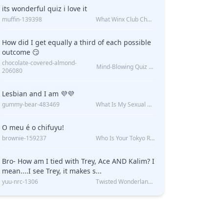
its wonderful quiz i love it
muffin-139398
What Winx Club Character Are You?
How did I get equally a third of each possible
outcome 😏
chocolate-covered-almond-
Mind-Blowing Quiz Reveals: Will I Be Alone Forever?
206080
Lesbian and I am 💜💜
gummy-bear-483469
What Is My Sexual Orientation: Uncovered
O meu é o chifuyu!
brownie-159237
Who Is Your Tokyo Revengers Boyfriend?
Bro- How am I tied with Trey, Ace AND Kalim? I
mean....I see Trey, it makes s...
yuu-nrc-1306
Twisted Wonderland Kin Quiz