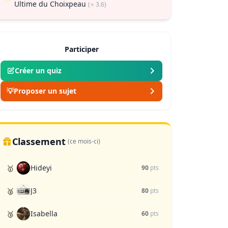
Ultime du Choixpeau
(⭐ 3.6)
Participer
Créer un quiz
💡
Proposer un sujet
Classement
(ce mois-ci)
Hideyi
🥇
90
pts
J3
🥈
80
pts
Isabella
🥉
60
pts