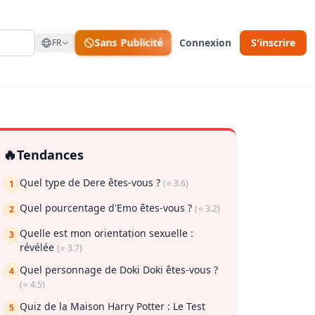
Sans Publicité
Connexion
S'inscrire
FR
🔥
Tendances
Quel type de Dere êtes-vous ?
(⭐ 3.6)
1
Quel pourcentage d'Emo êtes-vous ?
(⭐ 3.2)
2
Quelle est mon orientation sexuelle :
3
révélée
(⭐ 3.7)
ur enregistrer
Quel personnage de Doki Doki êtes-vous ?
4
(⭐ 4.5)
Quiz de la Maison Harry Potter : Le Test
5