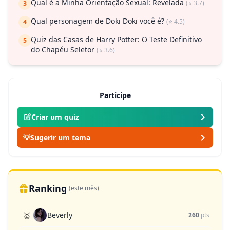
Qual é a Minha Orientação Sexual: Revelada
(⭐ 3.7)
3
Qual personagem de Doki Doki você é?
(⭐ 4.5)
4
Quiz das Casas de Harry Potter: O Teste Definitivo
5
do Chapéu Seletor
(⭐ 3.6)
Participe
Criar um quiz
💡
Sugerir um tema
Ranking
(este mês)
Beverly
🥇
260
pts