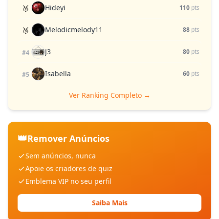
Hideyi
🥈
110
pts
Melodicmelody11
🥉
88
pts
J3
80
pts
#4
Isabella
60
pts
#5
Ver Ranking Completo →
👑
Remover Anúncios
Sem anúncios, nunca
Apoie os criadores de quiz
Emblema VIP no seu perfil
Saiba Mais