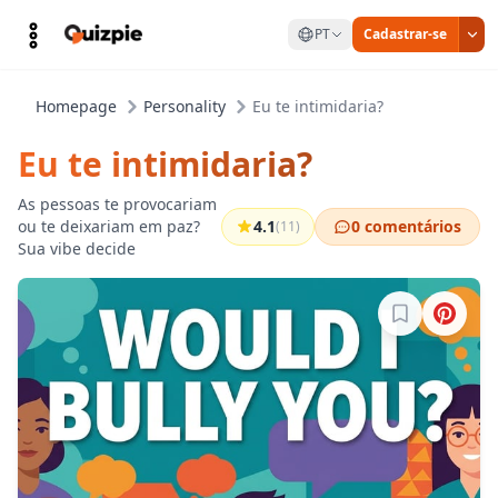
PT
Cadastrar-se
Homepage
Personality
Eu te intimidaria?
Eu te intimidaria?
As pessoas te provocariam
ou te deixariam em paz?
4.1
0 comentários
(11)
Sua vibe decide
Entre para sa