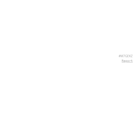
#M7GEKZ
Report
SOBRE NÓS