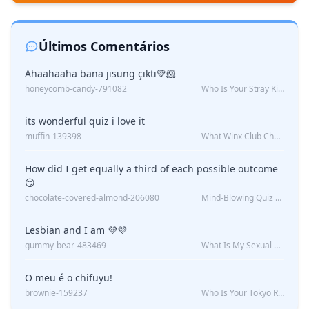
Últimos Comentários
Ahaahaaha bana jisung çıktı💚🐹
honeycomb-candy-791082
Who Is Your Stray Kids Boyfriend?
its wonderful quiz i love it
muffin-139398
What Winx Club Character Are You?
How did I get equally a third of each possible outcome
😏
chocolate-covered-almond-206080
Mind-Blowing Quiz Reveals: Will I Be Alone Forever?
Lesbian and I am 💜💜
gummy-bear-483469
What Is My Sexual Orientation: Uncovered
O meu é o chifuyu!
brownie-159237
Who Is Your Tokyo Revengers Boyfriend?