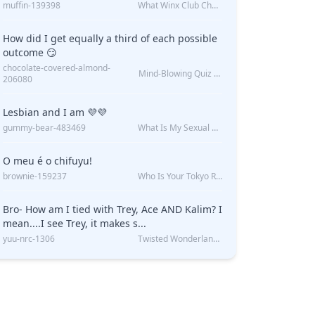
muffin-139398
What Winx Club Character Are You?
How did I get equally a third of each possible
outcome 😏
chocolate-covered-almond-
Mind-Blowing Quiz Reveals: Will I Be Alone Forever?
206080
Lesbian and I am 💜💜
gummy-bear-483469
What Is My Sexual Orientation: Uncovered
O meu é o chifuyu!
brownie-159237
Who Is Your Tokyo Revengers Boyfriend?
Bro- How am I tied with Trey, Ace AND Kalim? I
mean....I see Trey, it makes s...
yuu-nrc-1306
Twisted Wonderland Kin Quiz