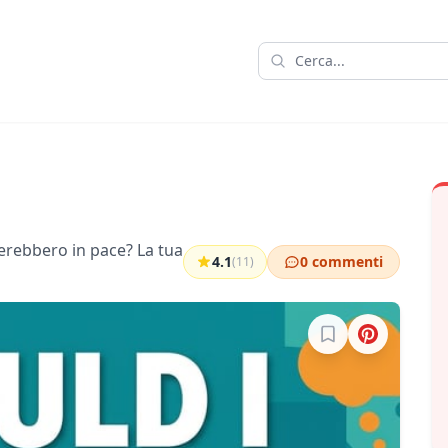
cerebbero in pace? La tua
4.1
0 commenti
(11)
Accedi per salvare