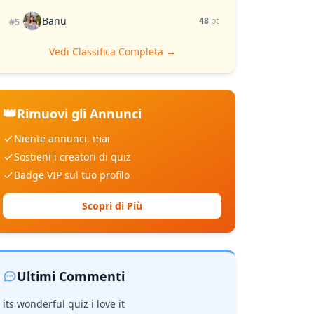
Banu
48
pt
#5
Vedi Classifica Completa →
👑
Rimuovi gli Annunci
Niente annunci, mai
Sostieni i creatori di quiz
Badge VIP sul tuo profilo
Scopri di Più
Ultimi Commenti
its wonderful quiz i love it