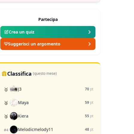
Partecipa
Crea un quiz
💡
Suggerisci un argomento
Classifica
(questo mese)
J3
🥇
70
pt
Maya
🥈
59
pt
Kiera
🥉
55
pt
Melodicmelody11
48
pt
#4