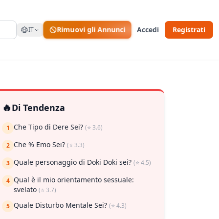
Rimuovi gli Annunci
Accedi
Registrati
IT
🔥
Di Tendenza
Che Tipo di Dere Sei?
(⭐ 3.6)
1
Che % Emo Sei?
(⭐ 3.3)
2
Quale personaggio di Doki Doki sei?
(⭐ 4.5)
3
Qual è il mio orientamento sessuale:
4
svelato
(⭐ 3.7)
Quale Disturbo Mentale Sei?
(⭐ 4.3)
5