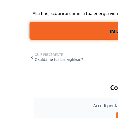
Alla fine, scoprirai come la tua energia vie
INI
QUIZ PRECEDENTE
Okulda ne tür bir kişiliksin?
C
Accedi per 