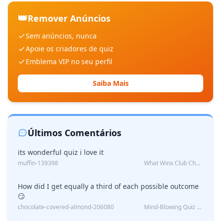
👑
Remover Anúncios
Sem anúncios, nunca
Apoie os criadores de quiz
Emblema VIP no seu perfil
Saiba Mais
Últimos Comentários
its wonderful quiz i love it
muffin-139398
What Winx Club Character Are You?
How did I get equally a third of each possible outcome
😏
chocolate-covered-almond-206080
Mind-Blowing Quiz Reveals: Will I Be Alone Forever?