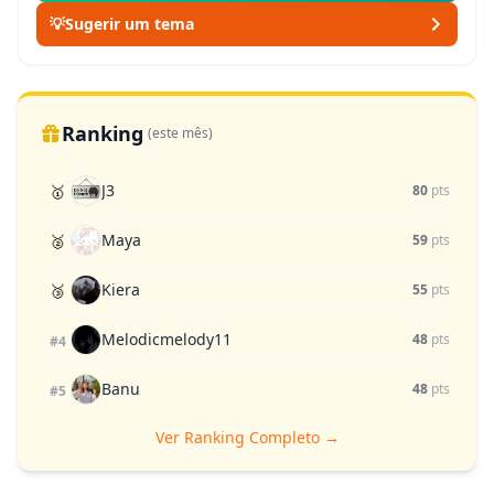
💡
Sugerir um tema
Ranking
(este mês)
J3
🥇
80
pts
Maya
🥈
59
pts
Kiera
🥉
55
pts
Melodicmelody11
48
pts
#4
Banu
48
pts
#5
Ver Ranking Completo →