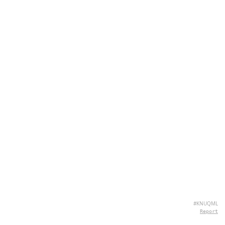
#KNUQML
Report