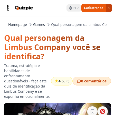
PT
Cadastrar-se
Homepage
Games
Qual personagem da Limbus Company 
Qual personagem da
Limbus Company você se
identifica?
Trauma, estratégia e
habilidades de
enfrentamento
questionáveis - faça este
4.5
0 comentários
(98)
quiz de identificação da
Limbus Company e se
exponha emocionalmente.
Entre para sa