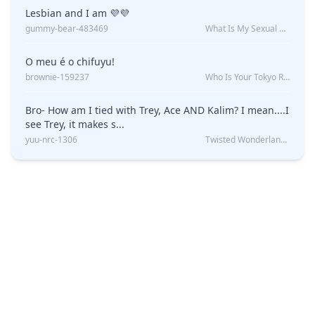
Lesbian and I am 💜💜
gummy-bear-483469
What Is My Sexual Orientation: Uncovered
O meu é o chifuyu!
brownie-159237
Who Is Your Tokyo Revengers Boyfriend?
Bro- How am I tied with Trey, Ace AND Kalim? I mean....I
see Trey, it makes s...
yuu-nrc-1306
Twisted Wonderland Kin Quiz