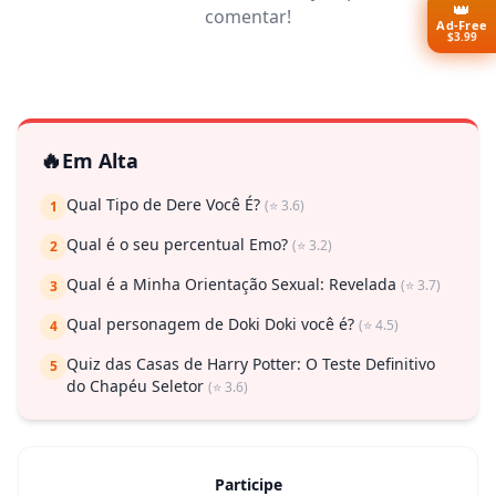
👑
comentar!
Ad-Free
$3.99
🔥
Em Alta
Qual Tipo de Dere Você É?
(⭐ 3.6)
1
Qual é o seu percentual Emo?
(⭐ 3.2)
2
Qual é a Minha Orientação Sexual: Revelada
(⭐ 3.7)
3
Qual personagem de Doki Doki você é?
(⭐ 4.5)
4
Quiz das Casas de Harry Potter: O Teste Definitivo
5
do Chapéu Seletor
(⭐ 3.6)
Participe