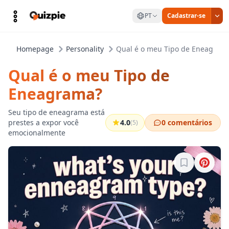
PT
Cadastrar-se
Homepage
Personality
Qual é o meu Tipo de Eneagram
Qual é o meu Tipo de
Eneagrama?
Seu tipo de eneagrama está
prestes a expor você
4.0
0 comentários
(5)
emocionalmente
Entre para sa