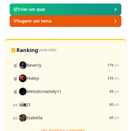
Criar um quiz
💡
Sugerir um tema
Ranking
(este mês)
Beverly
🥇
179
pts
Hideyi
🥈
110
pts
Melodicmelody11
🥉
88
pts
J3
80
pts
#4
Isabella
60
pts
#5
Ver Ranking Completo →