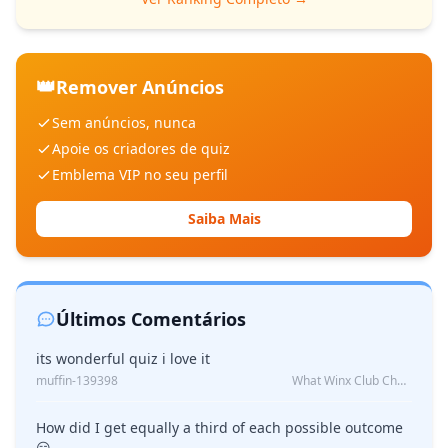
👑
Remover Anúncios
Sem anúncios, nunca
Apoie os criadores de quiz
Emblema VIP no seu perfil
Saiba Mais
Últimos Comentários
its wonderful quiz i love it
muffin-139398
What Winx Club Character Are You?
How did I get equally a third of each possible outcome
😏