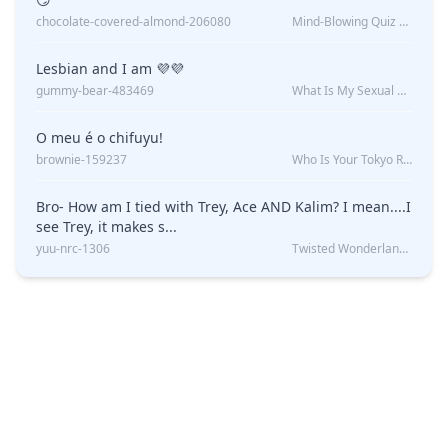
chocolate-covered-almond-206080
Mind-Blowing Quiz Reveals: Will I Be Alone Forever?
Lesbian and I am 💜💜
gummy-bear-483469
What Is My Sexual Orientation: Uncovered
O meu é o chifuyu!
brownie-159237
Who Is Your Tokyo Revengers Boyfriend?
Bro- How am I tied with Trey, Ace AND Kalim? I mean....I
see Trey, it makes s...
yuu-nrc-1306
Twisted Wonderland Kin Quiz