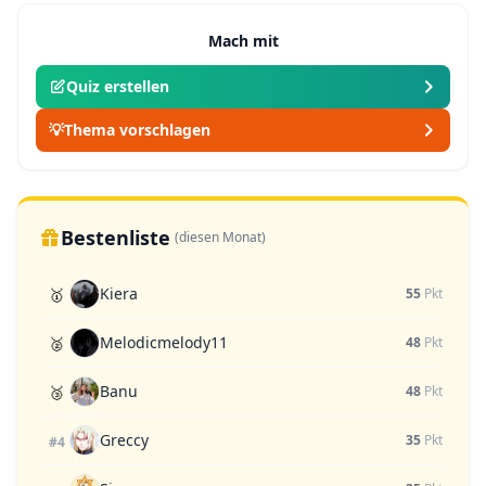
Mach mit
Quiz erstellen
💡
Thema vorschlagen
Bestenliste
(diesen Monat)
Kiera
🥇
55
Pkt
Melodicmelody11
🥈
48
Pkt
Banu
🥉
48
Pkt
Greccy
35
Pkt
#4