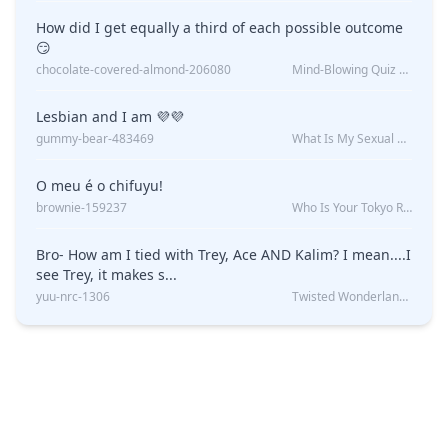
How did I get equally a third of each possible outcome
😏
chocolate-covered-almond-206080
Mind-Blowing Quiz Reveals: Will I Be Alone Forever?
Lesbian and I am 💜💜
gummy-bear-483469
What Is My Sexual Orientation: Uncovered
O meu é o chifuyu!
brownie-159237
Who Is Your Tokyo Revengers Boyfriend?
Bro- How am I tied with Trey, Ace AND Kalim? I mean....I
see Trey, it makes s...
yuu-nrc-1306
Twisted Wonderland Kin Quiz