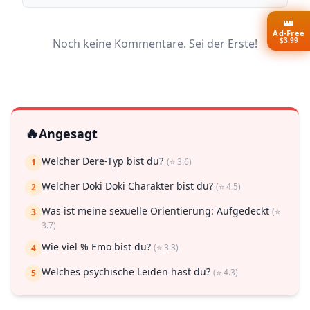
👑
Ad-Free
$3.99
Noch keine Kommentare. Sei der Erste!
🔥
Angesagt
Welcher Dere-Typ bist du?
(⭐ 3.6)
1
Welcher Doki Doki Charakter bist du?
(⭐ 4.5)
2
Was ist meine sexuelle Orientierung: Aufgedeckt
(⭐
3
3.7)
Wie viel % Emo bist du?
(⭐ 3.3)
4
Welches psychische Leiden hast du?
(⭐ 4.3)
5