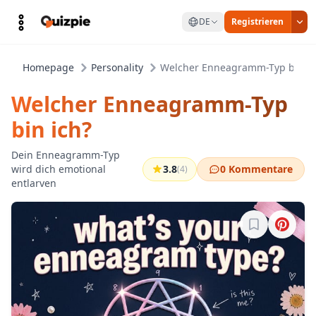
DE
Registrieren
Homepage
Personality
Welcher Enneagramm-Typ bin ic
Welcher Enneagramm-Typ
bin ich?
Dein Enneagramm-Typ
wird dich emotional
3.8
0 Kommentare
(4)
entlarven
Melde dich a