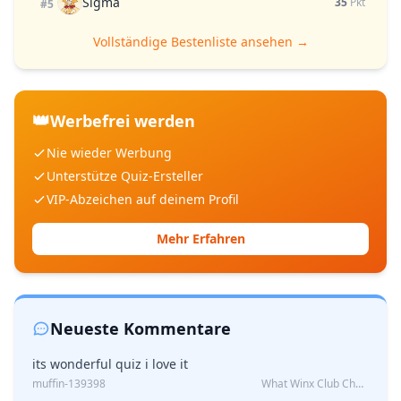
Sigma
35
Pkt
#5
Vollständige Bestenliste ansehen →
👑
Werbefrei werden
Nie wieder Werbung
Unterstütze Quiz-Ersteller
VIP-Abzeichen auf deinem Profil
Mehr Erfahren
Neueste Kommentare
its wonderful quiz i love it
muffin-139398
What Winx Club Character Are You?