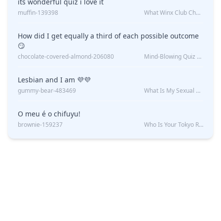
its wonderful quiz i love it
muffin-139398
What Winx Club Character Are You?
How did I get equally a third of each possible outcome
😏
chocolate-covered-almond-206080
Mind-Blowing Quiz Reveals: Will I Be Alone Forever?
Lesbian and I am 💜💜
gummy-bear-483469
What Is My Sexual Orientation: Uncovered
O meu é o chifuyu!
brownie-159237
Who Is Your Tokyo Revengers Boyfriend?