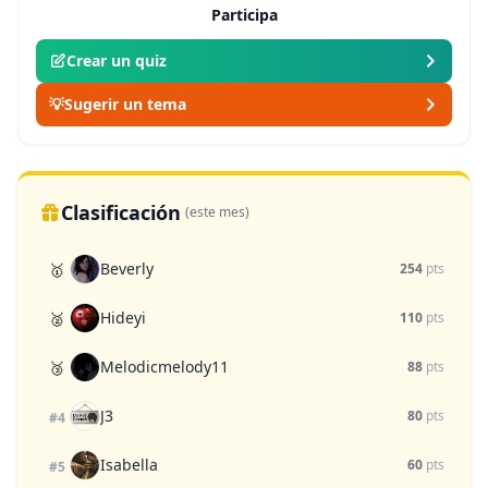
Participa
Crear un quiz
💡
Sugerir un tema
Clasificación
(este mes)
Beverly
🥇
254
pts
Hideyi
🥈
110
pts
Melodicmelody11
🥉
88
pts
J3
80
pts
#4
Isabella
60
pts
#5