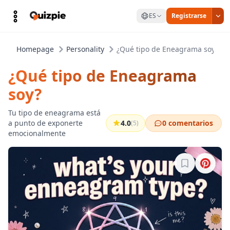
ES
Registrarse
Homepage
Personality
¿Qué tipo de Eneagrama soy?
¿Qué tipo de Eneagrama
soy?
Tu tipo de eneagrama está
a punto de exponerte
4.0
0 comentarios
(5)
emocionalmente
Inicia sesión