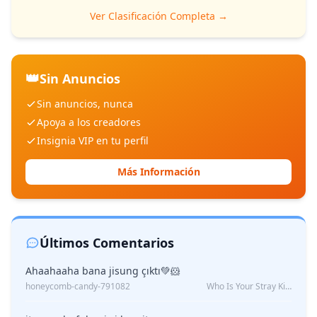
Ver Clasificación Completa →
👑
Sin Anuncios
Sin anuncios, nunca
Apoya a los creadores
Insignia VIP en tu perfil
Más Información
Últimos Comentarios
Ahaahaaha bana jisung çıktı💚🐹
honeycomb-candy-791082
Who Is Your Stray Kids Boyfriend?