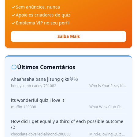
Sem anúncios, nunca
Apoie os criadores de quiz
Emblema VIP no seu perfil
Saiba Mais
Últimos Comentários
Ahaahaaha bana jisung çıktı💚🐹
honeycomb-candy-791082
Who Is Your Stray Kids Boyfriend?
its wonderful quiz i love it
muffin-139398
What Winx Club Character Are You?
How did I get equally a third of each possible outcome
😏
chocolate-covered-almond-206080
Mind-Blowing Quiz Reveals: Will I Be Alone Forever?