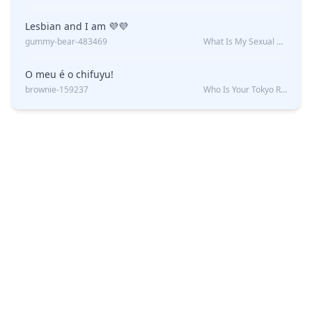
Lesbian and I am 💜💜
gummy-bear-483469
What Is My Sexual Orientation: Uncovered
O meu é o chifuyu!
brownie-159237
Who Is Your Tokyo Revengers Boyfriend?