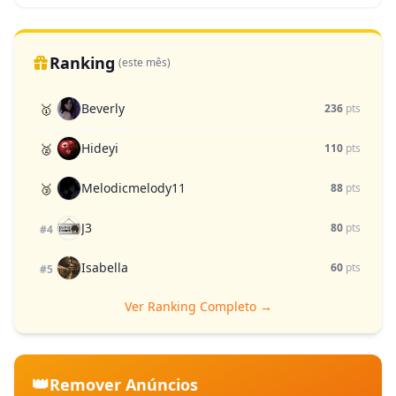
Ranking
(este mês)
Beverly
🥇
236
pts
Hideyi
🥈
110
pts
Melodicmelody11
🥉
88
pts
J3
80
pts
#4
Isabella
60
pts
#5
Ver Ranking Completo →
👑
Remover Anúncios