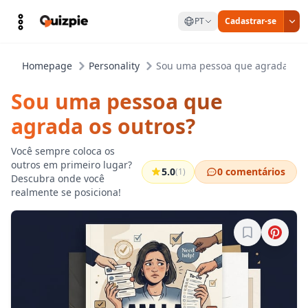
PT
Cadastrar-se
Homepage
Personality
Sou uma pessoa que agrada os o
Sou uma pessoa que
agrada os outros?
Você sempre coloca os
outros em primeiro lugar?
5.0
0 comentários
(1)
Descubra onde você
realmente se posiciona!
Entre para sa