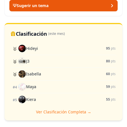
💡
Sugerir un tema
Clasificación
(este mes)
Hideyi
🥇
95
pts
J3
🥈
80
pts
Isabella
🥉
60
pts
Maya
59
pts
#4
Kiera
55
pts
#5
Ver Clasificación Completa →