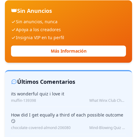
👑
Sin Anuncios
Sin anuncios, nunca
Apoya a los creadores
Insignia VIP en tu perfil
Más Información
Últimos Comentarios
its wonderful quiz i love it
muffin-139398
What Winx Club Character Are You?
How did I get equally a third of each possible outcome
😏
chocolate-covered-almond-206080
Mind-Blowing Quiz Reveals: Will I Be Alone Forever?