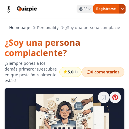
ES
Registrarse
Homepage
Personality
¿Soy una persona complaciente?
¿Soy una persona
complaciente?
¿Siempre pones a los
demás primero? ¡Descubre
5.0
0 comentarios
(1)
en qué posición realmente
estás!
Inicia sesión