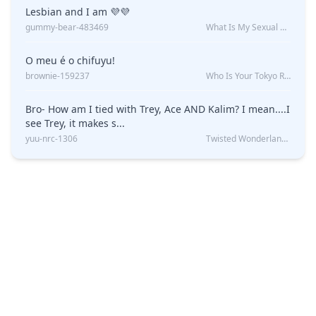
Lesbian and I am 💜💜
gummy-bear-483469
What Is My Sexual Orientation: Uncovered
O meu é o chifuyu!
brownie-159237
Who Is Your Tokyo Revengers Boyfriend?
Bro- How am I tied with Trey, Ace AND Kalim? I mean....I
see Trey, it makes s...
yuu-nrc-1306
Twisted Wonderland Kin Quiz