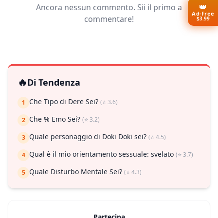
👑
Ancora nessun commento. Sii il primo a
Ad-Free
commentare!
$3.99
🔥
Di Tendenza
Che Tipo di Dere Sei?
(⭐ 3.6)
1
Che % Emo Sei?
(⭐ 3.2)
2
Quale personaggio di Doki Doki sei?
(⭐ 4.5)
3
Qual è il mio orientamento sessuale: svelato
(⭐ 3.7)
4
Quale Disturbo Mentale Sei?
(⭐ 4.3)
5
Partecipa