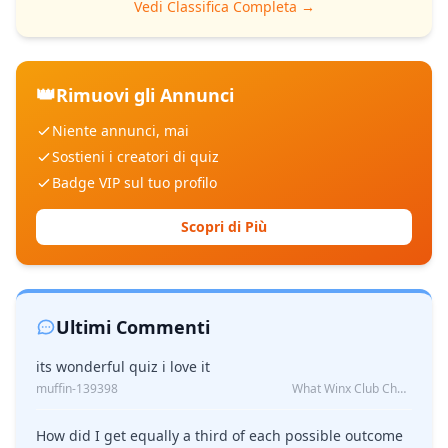
Vedi Classifica Completa →
👑
Rimuovi gli Annunci
Niente annunci, mai
Sostieni i creatori di quiz
Badge VIP sul tuo profilo
Scopri di Più
Ultimi Commenti
its wonderful quiz i love it
muffin-139398
What Winx Club Character Are You?
How did I get equally a third of each possible outcome