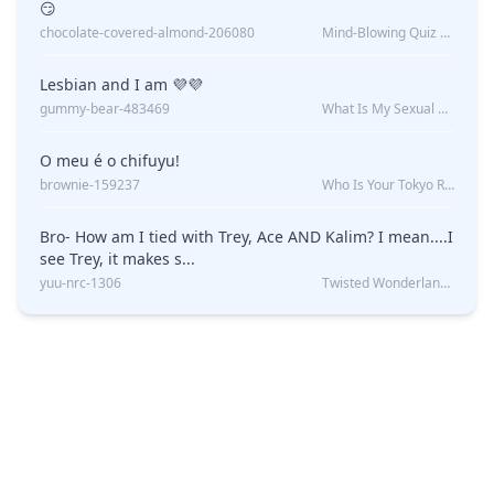
😏
chocolate-covered-almond-206080
Mind-Blowing Quiz Reveals: Will I Be Alone Forever?
Lesbian and I am 💜💜
gummy-bear-483469
What Is My Sexual Orientation: Uncovered
O meu é o chifuyu!
brownie-159237
Who Is Your Tokyo Revengers Boyfriend?
Bro- How am I tied with Trey, Ace AND Kalim? I mean....I
see Trey, it makes s...
yuu-nrc-1306
Twisted Wonderland Kin Quiz