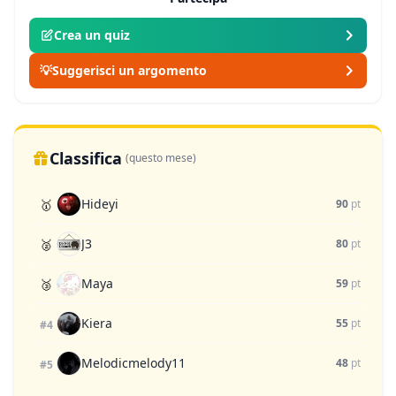
Crea un quiz
💡
Suggerisci un argomento
Classifica
(questo mese)
Hideyi
🥇
90
pt
J3
🥈
80
pt
Maya
🥉
59
pt
Kiera
55
pt
#4
Melodicmelody11
48
pt
#5