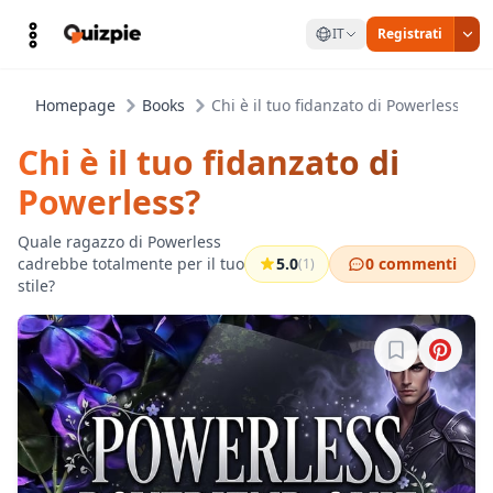
IT
Registrati
Homepage
Books
Chi è il tuo fidanzato di Powerless?
Chi è il tuo fidanzato di
Powerless?
Quale ragazzo di Powerless
cadrebbe totalmente per il tuo
5.0
0 commenti
(1)
stile?
Accedi per sa