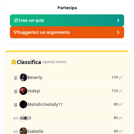
Partecipa
Crea un quiz
💡
Suggerisci un argomento
Classifica
(questo mese)
Beverly
🥇
179
pt
Hideyi
🥈
110
pt
Melodicmelody11
🥉
88
pt
J3
80
pt
#4
Isabella
60
pt
#5