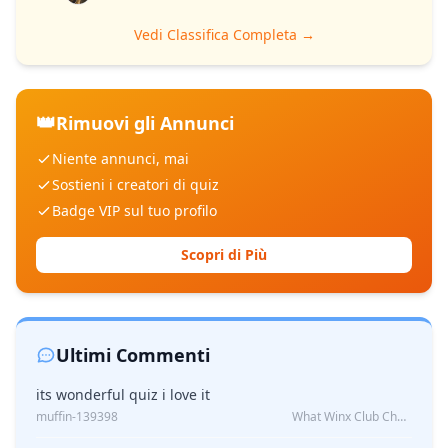
Vedi Classifica Completa →
👑
Rimuovi gli Annunci
Niente annunci, mai
Sostieni i creatori di quiz
Badge VIP sul tuo profilo
Scopri di Più
Ultimi Commenti
its wonderful quiz i love it
muffin-139398
What Winx Club Character Are You?