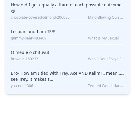
How did I get equally a third of each possible outcome
😏
chocolate-covered-almond-206080
Mind-Blowing Quiz Reveals: Will I Be Alone Forever?
Lesbian and I am 💜💜
gummy-bear-483469
What Is My Sexual Orientation: Uncovered
O meu é o chifuyu!
brownie-159237
Who Is Your Tokyo Revengers Boyfriend?
Bro- How am I tied with Trey, Ace AND Kalim? I mean....I
see Trey, it makes s...
yuu-nrc-1306
Twisted Wonderland Kin Quiz