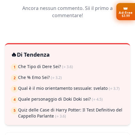
Ancora nessun commento. Sii il primo a
👑
Ad-Free
commentare!
$3.99
🔥
Di Tendenza
Che Tipo di Dere Sei?
(⭐ 3.6)
1
Che % Emo Sei?
(⭐ 3.2)
2
Qual è il mio orientamento sessuale: svelato
(⭐ 3.7)
3
Quale personaggio di Doki Doki sei?
(⭐ 4.5)
4
Quiz delle Case di Harry Potter: Il Test Definitivo del
5
Cappello Parlante
(⭐ 3.6)