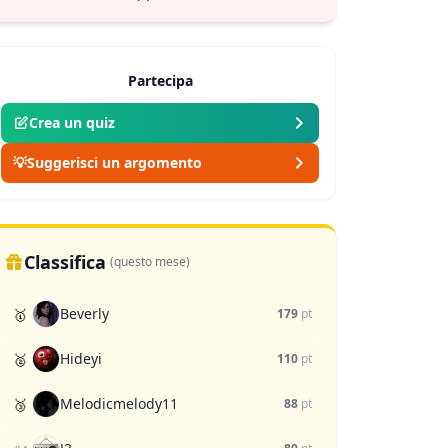
Partecipa
Crea un quiz
💡
Suggerisci un argomento
Classifica
(questo mese)
Beverly
🥇
179
pt
Hideyi
🥈
110
pt
Melodicmelody11
🥉
88
pt