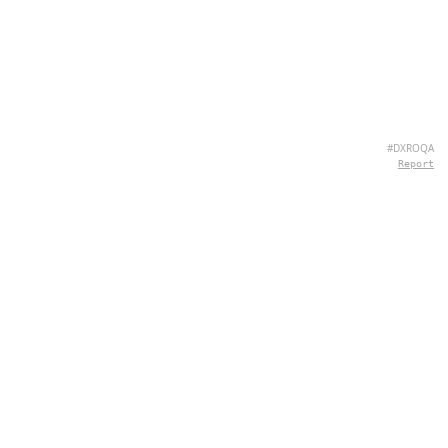
#DXROQA
Report
CONTATTI