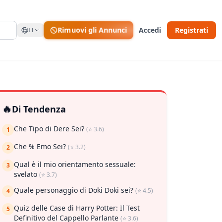
Rimuovi gli Annunci
Accedi
Registrati
IT
🔥
Di Tendenza
Che Tipo di Dere Sei?
(⭐ 3.6)
1
Che % Emo Sei?
(⭐ 3.2)
2
Qual è il mio orientamento sessuale:
3
svelato
(⭐ 3.7)
Quale personaggio di Doki Doki sei?
(⭐ 4.5)
4
Quiz delle Case di Harry Potter: Il Test
5
Definitivo del Cappello Parlante
(⭐ 3.6)