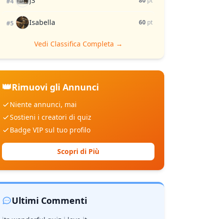
J3
80
pt
#4
Isabella
60
pt
#5
Vedi Classifica Completa →
👑
Rimuovi gli Annunci
Niente annunci, mai
Sostieni i creatori di quiz
Badge VIP sul tuo profilo
Scopri di Più
Ultimi Commenti