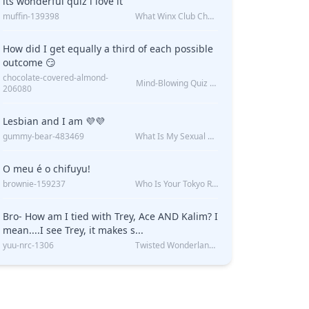
its wonderful quiz i love it
muffin-139398
What Winx Club Character Are You?
How did I get equally a third of each possible
outcome 😏
chocolate-covered-almond-
Mind-Blowing Quiz Reveals: Will I Be Alone Forever?
206080
Lesbian and I am 💜💜
gummy-bear-483469
What Is My Sexual Orientation: Uncovered
O meu é o chifuyu!
brownie-159237
Who Is Your Tokyo Revengers Boyfriend?
Bro- How am I tied with Trey, Ace AND Kalim? I
mean....I see Trey, it makes s...
yuu-nrc-1306
Twisted Wonderland Kin Quiz