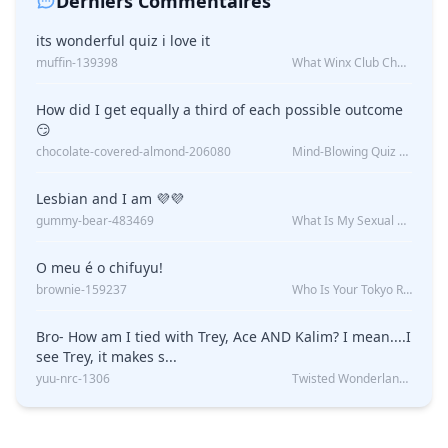
Derniers Commentaires
its wonderful quiz i love it
muffin-139398
What Winx Club Character Are You?
How did I get equally a third of each possible outcome
😏
chocolate-covered-almond-206080
Mind-Blowing Quiz Reveals: Will I Be Alone Forever?
Lesbian and I am 💜💜
gummy-bear-483469
What Is My Sexual Orientation: Uncovered
O meu é o chifuyu!
brownie-159237
Who Is Your Tokyo Revengers Boyfriend?
Bro- How am I tied with Trey, Ace AND Kalim? I mean....I
see Trey, it makes s...
yuu-nrc-1306
Twisted Wonderland Kin Quiz