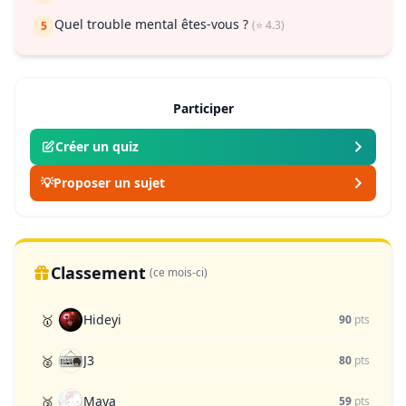
Quel trouble mental êtes-vous ?
(⭐ 4.3)
5
Participer
Créer un quiz
💡
Proposer un sujet
Classement
(ce mois-ci)
Hideyi
🥇
90
pts
J3
🥈
80
pts
Maya
🥉
59
pts