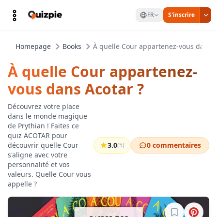
FR
S'inscrire
Homepage
Books
À quelle Cour appartenez-vous dans A
À quelle Cour appartenez-
vous dans Acotar ?
Découvrez votre place
dans le monde magique
de Prythian ! Faites ce
quiz ACOTAR pour
découvrir quelle Cour
3.0
0 commentaires
(5)
s'aligne avec votre
personnalité et vos
valeurs. Quelle Cour vous
appelle ?
Connectez-vo