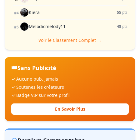
Kiera
55
pts
#4
Melodicmelody11
48
pts
#5
Voir le Classement Complet →
👑
Sans Publicité
Aucune pub, jamais
Soutenez les créateurs
Badge VIP sur votre profil
En Savoir Plus