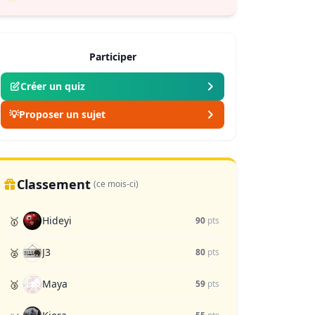
Participer
Créer un quiz
💡
Proposer un sujet
Classement
(ce mois-ci)
Hideyi
🥇
90
pts
J3
🥈
80
pts
Maya
🥉
59
pts