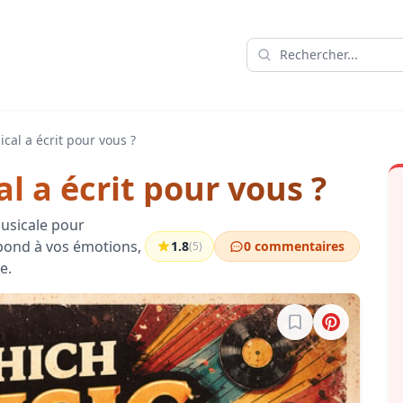
ical a écrit pour vous ?
l a écrit pour vous ?
musicale pour
pond à vos émotions,
1.8
0 commentaires
(5)
e.
Connectez-vous po