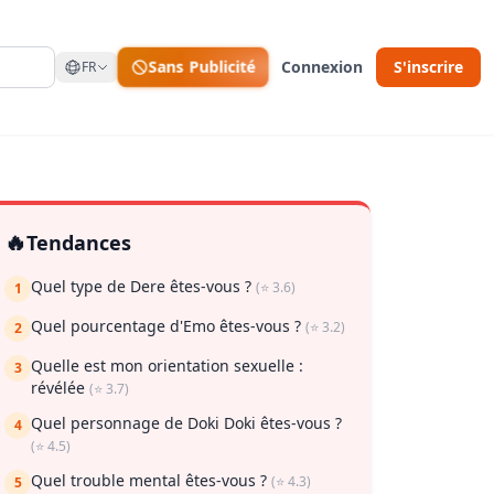
Sans Publicité
Connexion
S'inscrire
FR
🔥
Tendances
Quel type de Dere êtes-vous ?
(⭐ 3.6)
1
Quel pourcentage d'Emo êtes-vous ?
(⭐ 3.2)
2
Quelle est mon orientation sexuelle :
3
révélée
(⭐ 3.7)
ur enregistrer
Quel personnage de Doki Doki êtes-vous ?
4
(⭐ 4.5)
Quel trouble mental êtes-vous ?
(⭐ 4.3)
5