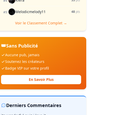
Kiera
55
pts
#4
Melodicmelody11
48
pts
#5
Voir le Classement Complet →
👑
Sans Publicité
Aucune pub, jamais
Soutenez les créateurs
Badge VIP sur votre profil
En Savoir Plus
Derniers Commentaires