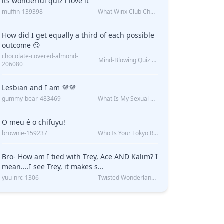
its wonderful quiz i love it
muffin-139398
What Winx Club Character Are You?
How did I get equally a third of each possible
outcome 😏
chocolate-covered-almond-
Mind-Blowing Quiz Reveals: Will I Be Alone Forever?
206080
Lesbian and I am 💜💜
gummy-bear-483469
What Is My Sexual Orientation: Uncovered
O meu é o chifuyu!
brownie-159237
Who Is Your Tokyo Revengers Boyfriend?
Bro- How am I tied with Trey, Ace AND Kalim? I
mean....I see Trey, it makes s...
yuu-nrc-1306
Twisted Wonderland Kin Quiz