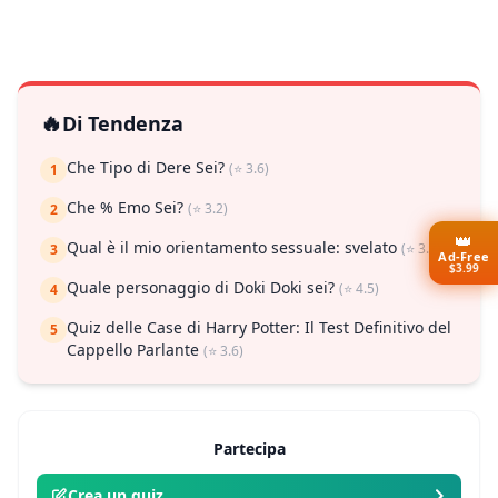
🔥
Di Tendenza
Che Tipo di Dere Sei?
(⭐ 3.6)
1
Che % Emo Sei?
(⭐ 3.2)
2
👑
Qual è il mio orientamento sessuale: svelato
(⭐ 3.7)
3
Ad-Free
$3.99
Quale personaggio di Doki Doki sei?
(⭐ 4.5)
4
Quiz delle Case di Harry Potter: Il Test Definitivo del
5
Cappello Parlante
(⭐ 3.6)
Partecipa
Crea un quiz