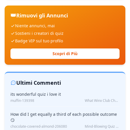
👑
Rimuovi gli Annunci
Niente annunci, mai
Sostieni i creatori di quiz
Badge VIP sul tuo profilo
Scopri di Più
Ultimi Commenti
its wonderful quiz i love it
muffin-139398
What Winx Club Character Are You?
How did I get equally a third of each possible outcome
😏
chocolate-covered-almond-206080
Mind-Blowing Quiz Reveals: Will I Be Alone Forever?