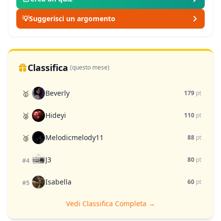
💡
Suggerisci un argomento
Classifica
(questo mese)
Beverly
🥇
179
pt
Hideyi
🥈
110
pt
Melodicmelody11
🥉
88
pt
J3
80
pt
#4
Isabella
60
pt
#5
Vedi Classifica Completa →