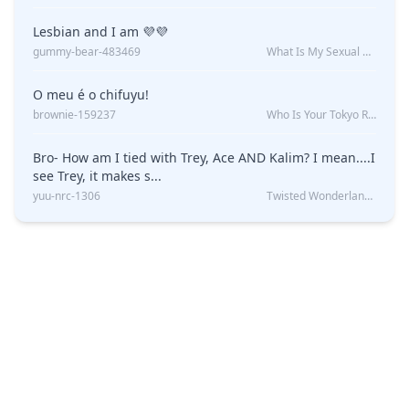
Lesbian and I am 💜💜
gummy-bear-483469
What Is My Sexual Orientation: Uncovered
O meu é o chifuyu!
brownie-159237
Who Is Your Tokyo Revengers Boyfriend?
Bro- How am I tied with Trey, Ace AND Kalim? I mean....I
see Trey, it makes s...
yuu-nrc-1306
Twisted Wonderland Kin Quiz