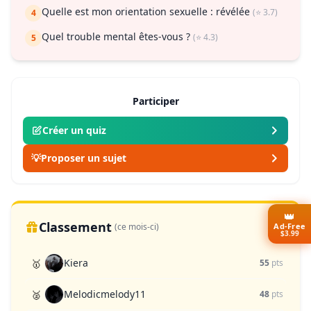
Quelle est mon orientation sexuelle : révélée
(⭐ 3.7)
4
Quel trouble mental êtes-vous ?
(⭐ 4.3)
5
Participer
Créer un quiz
💡
Proposer un sujet
👑
Classement
Ad-Free
(ce mois-ci)
$3.99
Kiera
🥇
55
pts
Melodicmelody11
🥈
48
pts