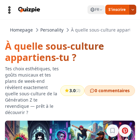
FR
S'inscrire
Homepage
Personality
À quelle sous-culture appartiens
À quelle sous-culture
appartiens-tu ?
Tes choix esthétiques, tes
goûts musicaux et tes
plans de week-end
révèlent exactement
3.0
0 commentaires
(2)
quelle sous-culture de la
Génération Z te
revendique — prêt à le
découvrir ?
Connectez-vo