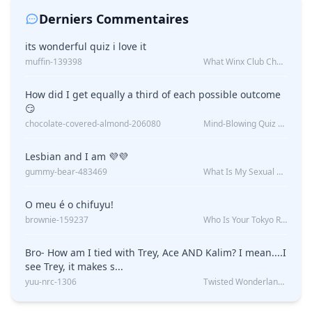
Derniers Commentaires
its wonderful quiz i love it
muffin-139398
What Winx Club Character Are You?
How did I get equally a third of each possible outcome
😏
chocolate-covered-almond-206080
Mind-Blowing Quiz Reveals: Will I Be Alone Forever?
Lesbian and I am 💜💜
gummy-bear-483469
What Is My Sexual Orientation: Uncovered
O meu é o chifuyu!
brownie-159237
Who Is Your Tokyo Revengers Boyfriend?
Bro- How am I tied with Trey, Ace AND Kalim? I mean....I
see Trey, it makes s...
yuu-nrc-1306
Twisted Wonderland Kin Quiz