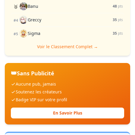
Banu
🥉
48
pts
Greccy
35
pts
#4
Sigma
35
pts
#5
Voir le Classement Complet →
👑
Sans Publicité
Aucune pub, jamais
Soutenez les créateurs
Badge VIP sur votre profil
En Savoir Plus