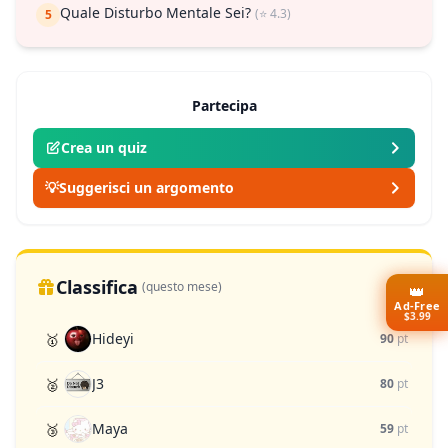
Quale Disturbo Mentale Sei?
(⭐ 4.3)
5
Partecipa
Crea un quiz
💡
Suggerisci un argomento
Classifica
(questo mese)
👑
Ad-Free
$3.99
Hideyi
🥇
90
pt
J3
🥈
80
pt
Maya
🥉
59
pt