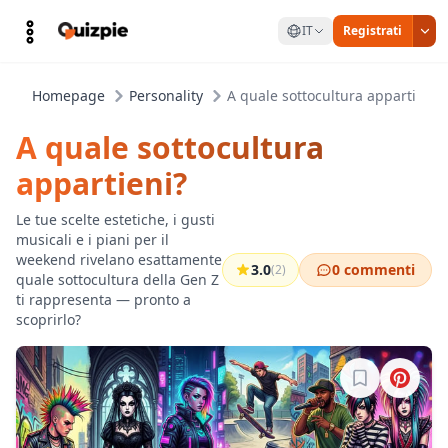
IT
Registrati
Homepage
Personality
A quale sottocultura appartieni?
A quale sottocultura
appartieni?
Le tue scelte estetiche, i gusti
musicali e i piani per il
weekend rivelano esattamente
3.0
0 commenti
(2)
quale sottocultura della Gen Z
ti rappresenta — pronto a
scoprirlo?
Accedi per sa