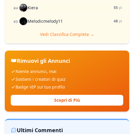
Kiera
55
pt
#4
Melodicmelody11
48
pt
#5
Vedi Classifica Completa →
👑
Rimuovi gli Annunci
Niente annunci, mai
Sostieni i creatori di quiz
Badge VIP sul tuo profilo
Scopri di Più
Ultimi Commenti