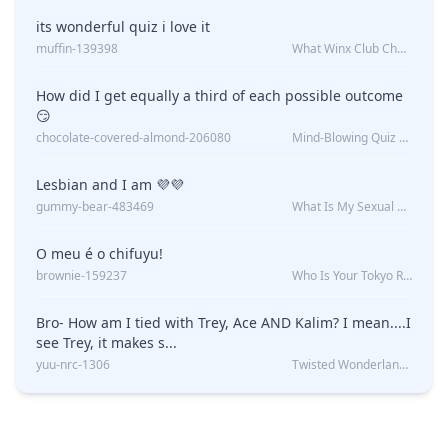
its wonderful quiz i love it
muffin-139398
What Winx Club Character Are You?
How did I get equally a third of each possible outcome
😏
chocolate-covered-almond-206080
Mind-Blowing Quiz Reveals: Will I Be Alone Forever?
Lesbian and I am 💜💜
gummy-bear-483469
What Is My Sexual Orientation: Uncovered
O meu é o chifuyu!
brownie-159237
Who Is Your Tokyo Revengers Boyfriend?
Bro- How am I tied with Trey, Ace AND Kalim? I mean....I
see Trey, it makes s...
yuu-nrc-1306
Twisted Wonderland Kin Quiz