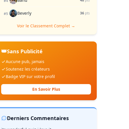
Banu
48
pts
#4
Beverly
36
pts
#5
Voir le Classement Complet →
👑
Sans Publicité
Aucune pub, jamais
Soutenez les créateurs
Badge VIP sur votre profil
En Savoir Plus
Derniers Commentaires