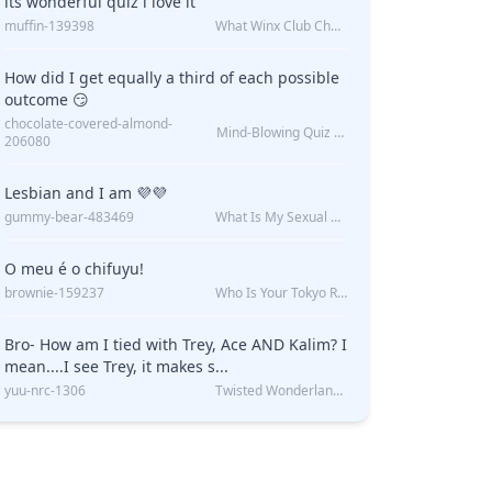
its wonderful quiz i love it
muffin-139398
What Winx Club Character Are You?
How did I get equally a third of each possible
outcome 😏
chocolate-covered-almond-
Mind-Blowing Quiz Reveals: Will I Be Alone Forever?
206080
Lesbian and I am 💜💜
gummy-bear-483469
What Is My Sexual Orientation: Uncovered
O meu é o chifuyu!
brownie-159237
Who Is Your Tokyo Revengers Boyfriend?
Bro- How am I tied with Trey, Ace AND Kalim? I
mean....I see Trey, it makes s...
yuu-nrc-1306
Twisted Wonderland Kin Quiz