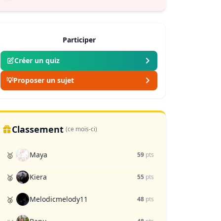
Participer
Créer un quiz
💡
Proposer un sujet
Classement
(ce mois-ci)
Maya
🥇
59
pts
Kiera
🥈
55
pts
Melodicmelody11
🥉
48
pts