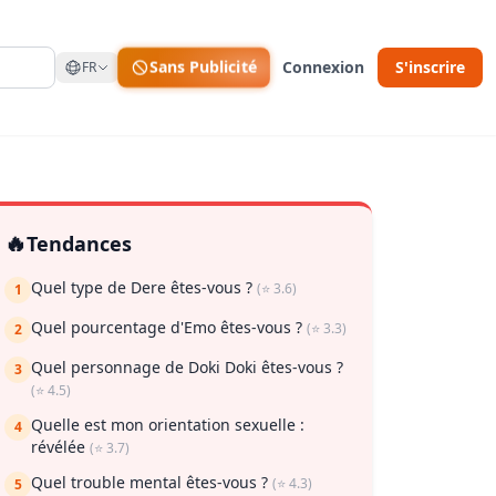
Sans Publicité
Connexion
S'inscrire
FR
🔥
Tendances
Quel type de Dere êtes-vous ?
(⭐ 3.6)
1
Quel pourcentage d'Emo êtes-vous ?
(⭐ 3.3)
2
Quel personnage de Doki Doki êtes-vous ?
3
(⭐ 4.5)
ur enregistrer
Quelle est mon orientation sexuelle :
4
révélée
(⭐ 3.7)
Quel trouble mental êtes-vous ?
(⭐ 4.3)
5