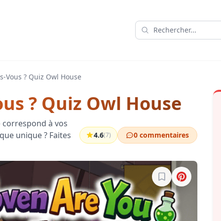
s-Vous ? Quiz Owl House
ous ? Quiz Owl House
e correspond à vos
ique unique ? Faites
4.6
0 commentaires
(7)
Connectez-vous po