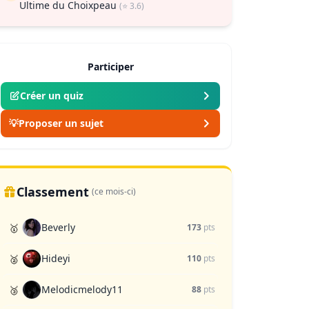
Ultime du Choixpeau
(⭐ 3.6)
Participer
Créer un quiz
💡
Proposer un sujet
Classement
(ce mois-ci)
Beverly
🥇
173
pts
Hideyi
🥈
110
pts
Melodicmelody11
🥉
88
pts