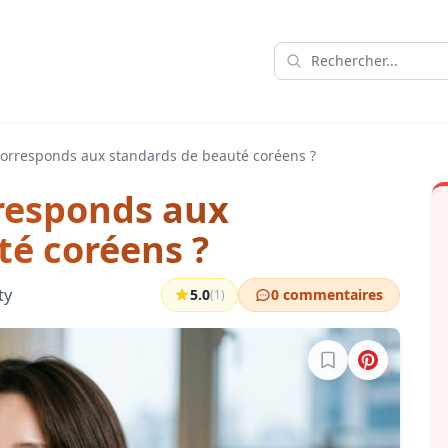
 corresponds aux standards de beauté coréens ?
rresponds aux
té coréens ?
ty
5.0
0 commentaires
(1)
Connectez-vous po