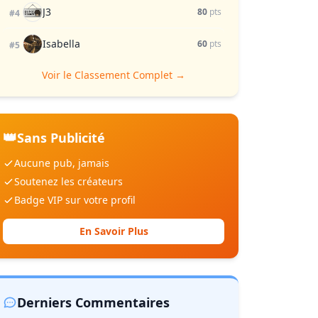
J3
80
pts
#4
Isabella
60
pts
#5
Voir le Classement Complet →
👑
Sans Publicité
Aucune pub, jamais
Soutenez les créateurs
Badge VIP sur votre profil
En Savoir Plus
Derniers Commentaires