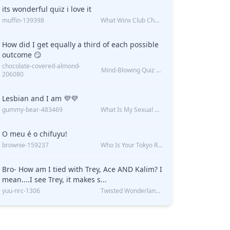
its wonderful quiz i love it
muffin-139398
What Winx Club Character Are You?
How did I get equally a third of each possible
outcome 😏
chocolate-covered-almond-
Mind-Blowing Quiz Reveals: Will I Be Alone Forever?
206080
Lesbian and I am 💜💜
gummy-bear-483469
What Is My Sexual Orientation: Uncovered
O meu é o chifuyu!
brownie-159237
Who Is Your Tokyo Revengers Boyfriend?
Bro- How am I tied with Trey, Ace AND Kalim? I
mean....I see Trey, it makes s...
yuu-nrc-1306
Twisted Wonderland Kin Quiz