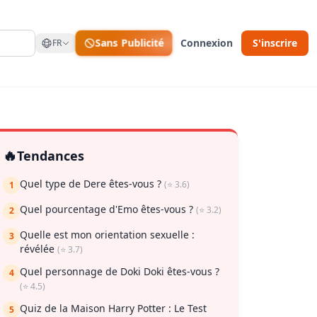
Sans Publicité
Connexion
S'inscrire
FR
🔥
Tendances
Quel type de Dere êtes-vous ?
(⭐ 3.6)
1
Quel pourcentage d'Emo êtes-vous ?
(⭐ 3.2)
2
Quelle est mon orientation sexuelle :
3
révélée
(⭐ 3.7)
ur enregistrer
Quel personnage de Doki Doki êtes-vous ?
4
(⭐ 4.5)
Quiz de la Maison Harry Potter : Le Test
5