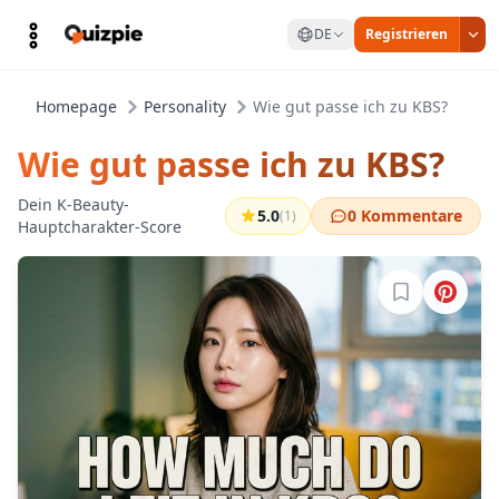
DE
Registrieren
Homepage
Personality
Wie gut passe ich zu KBS?
Wie gut passe ich zu KBS?
Dein K-Beauty-
5.0
0 Kommentare
(1)
Hauptcharakter-Score
Melde dich a