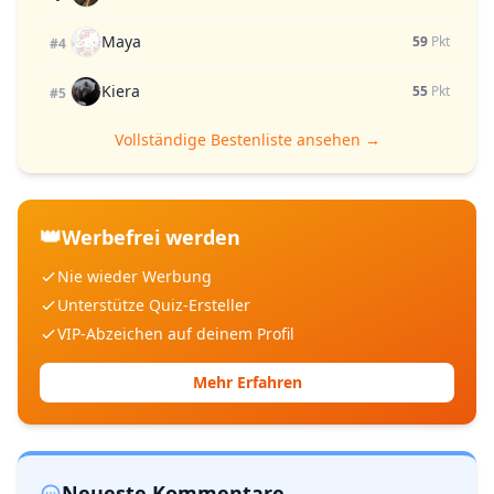
Maya
59
Pkt
#4
Kiera
55
Pkt
#5
Vollständige Bestenliste ansehen →
👑
Werbefrei werden
Nie wieder Werbung
Unterstütze Quiz-Ersteller
VIP-Abzeichen auf deinem Profil
Mehr Erfahren
Neueste Kommentare