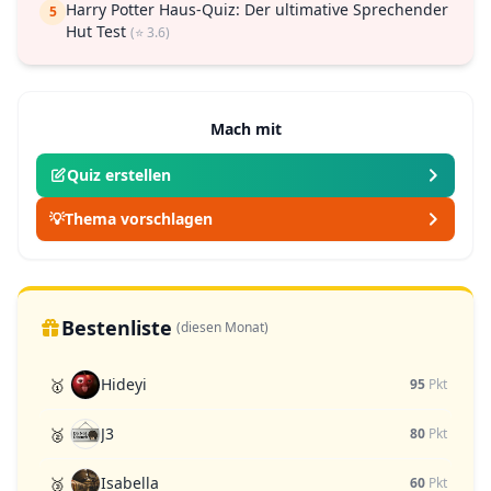
Harry Potter Haus-Quiz: Der ultimative Sprechender
5
Hut Test
(⭐ 3.6)
Mach mit
Quiz erstellen
💡
Thema vorschlagen
Bestenliste
(diesen Monat)
Hideyi
🥇
95
Pkt
J3
🥈
80
Pkt
Isabella
🥉
60
Pkt