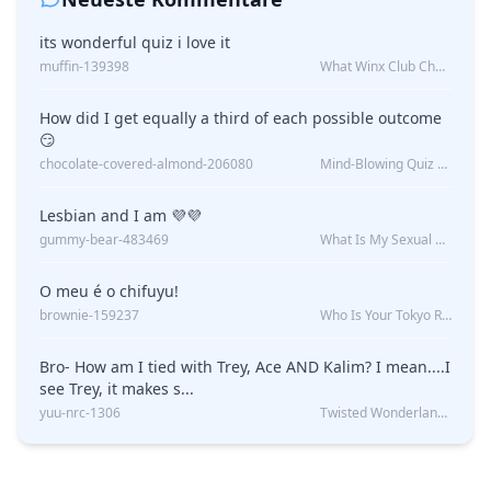
its wonderful quiz i love it
muffin-139398
What Winx Club Character Are You?
How did I get equally a third of each possible outcome
😏
chocolate-covered-almond-206080
Mind-Blowing Quiz Reveals: Will I Be Alone Forever?
Lesbian and I am 💜💜
gummy-bear-483469
What Is My Sexual Orientation: Uncovered
O meu é o chifuyu!
brownie-159237
Who Is Your Tokyo Revengers Boyfriend?
Bro- How am I tied with Trey, Ace AND Kalim? I mean....I
see Trey, it makes s...
yuu-nrc-1306
Twisted Wonderland Kin Quiz