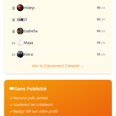
Hideyi
🥇
90
pts
J3
🥈
80
pts
Isabella
🥉
60
pts
Maya
59
pts
#4
Kiera
55
pts
#5
Voir le Classement Complet →
👑
Sans Publicité
Aucune pub, jamais
Soutenez les créateurs
Badge VIP sur votre profil