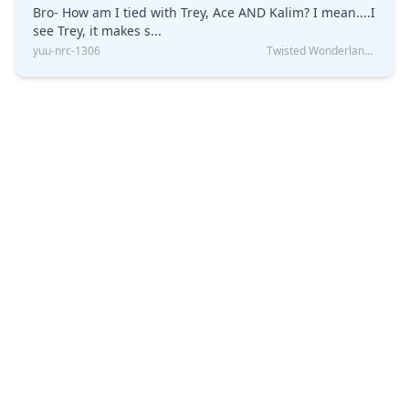
Bro- How am I tied with Trey, Ace AND Kalim? I mean....I
see Trey, it makes s...
yuu-nrc-1306
Twisted Wonderland Kin Quiz