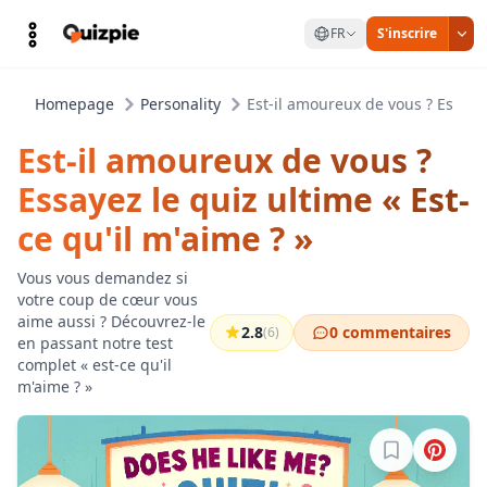
FR
S'inscrire
Homepage
Personality
Est-il amoureux de vous ? Essayez
Est-il amoureux de vous ?
Essayez le quiz ultime « Est-
ce qu'il m'aime ? »
Vous vous demandez si
votre coup de cœur vous
aime aussi ? Découvrez-le
2.8
0 commentaires
(6)
en passant notre test
complet « est-ce qu'il
m'aime ? »
Connectez-vo