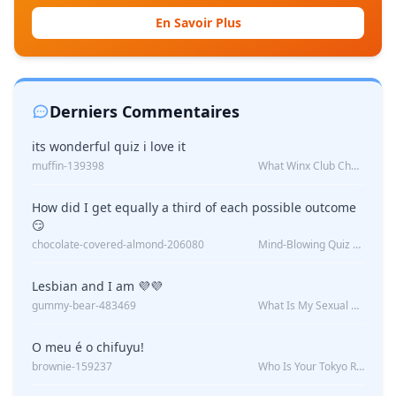
En Savoir Plus
Derniers Commentaires
its wonderful quiz i love it
muffin-139398
What Winx Club Character Are You?
How did I get equally a third of each possible outcome
😏
chocolate-covered-almond-206080
Mind-Blowing Quiz Reveals: Will I Be Alone Forever?
Lesbian and I am 💜💜
gummy-bear-483469
What Is My Sexual Orientation: Uncovered
O meu é o chifuyu!
brownie-159237
Who Is Your Tokyo Revengers Boyfriend?