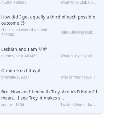
muffin-139398
What Winx Club Character Are You?
How did I get equally a third of each possible
outcome 😏
chocolate-covered-almond-
Mind-Blowing Quiz Reveals: Will I Be Alone Forever?
206080
Lesbian and I am 💜💜
gummy-bear-483469
What Is My Sexual Orientation: Uncovered
O meu é o chifuyu!
brownie-159237
Who Is Your Tokyo Revengers Boyfriend?
Bro- How am I tied with Trey, Ace AND Kalim? I
mean....I see Trey, it makes s...
yuu-nrc-1306
Twisted Wonderland Kin Quiz