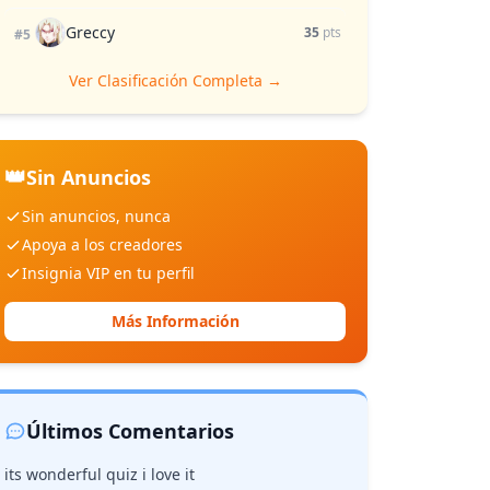
Greccy
35
pts
#5
Ver Clasificación Completa →
👑
Sin Anuncios
Sin anuncios, nunca
Apoya a los creadores
Insignia VIP en tu perfil
Más Información
Últimos Comentarios
its wonderful quiz i love it