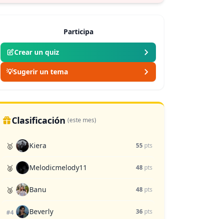
Participa
Crear un quiz
💡
Sugerir un tema
Clasificación
(este mes)
Kiera
🥇
55
pts
Melodicmelody11
🥈
48
pts
Banu
🥉
48
pts
Beverly
36
pts
#4