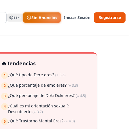
Sin Anuncios
Iniciar Sesión
Registrarse
ES
🔥
Tendencias
¿Qué tipo de Dere eres?
(⭐ 3.6)
1
¿Qué porcentaje de emo eres?
(⭐ 3.3)
2
¿Qué personaje de Doki Doki eres?
(⭐ 4.5)
 guardar
3
¿Cuál es mi orientación sexual?:
4
Descubierto
(⭐ 3.7)
¿Qué Trastorno Mental Eres?
(⭐ 4.3)
5