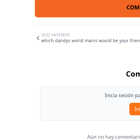
COM
QUIZ ANTERIOR
which dandys world mains would be your frie
Com
Inicia sesión 
In
Aún no hay comentario