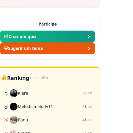
Participe
Criar um quiz
💡
Sugerir um tema
Ranking
(este mês)
Kiera
🥇
55
pts
Melodicmelody11
🥈
48
pts
Banu
🥉
48
pts