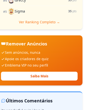
Greccy
35
pts
#4
Sigma
35
pts
#5
Ver Ranking Completo →
👑
Remover Anúncios
Sem anúncios, nunca
Apoie os criadores de quiz
Emblema VIP no seu perfil
Saiba Mais
Últimos Comentários