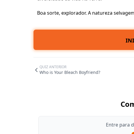
Boa sorte, explorador. A natureza selvage
IN
QUIZ ANTERIOR
Who is Your Bleach Boyfriend?
Com
Entre para 