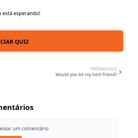
m está esperando!
ICIAR QUIZ
PRÓXIMO QUIZ
Would you be my best friend?
entários
deixar um comentário