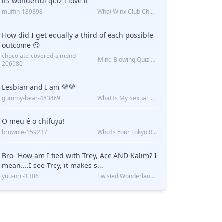
its wonderful quiz i love it
muffin-139398
What Winx Club Character Are You?
How did I get equally a third of each possible
outcome 😏
chocolate-covered-almond-
Mind-Blowing Quiz Reveals: Will I Be Alone Forever?
206080
Lesbian and I am 💜💜
gummy-bear-483469
What Is My Sexual Orientation: Uncovered
O meu é o chifuyu!
brownie-159237
Who Is Your Tokyo Revengers Boyfriend?
Bro- How am I tied with Trey, Ace AND Kalim? I
mean....I see Trey, it makes s...
yuu-nrc-1306
Twisted Wonderland Kin Quiz