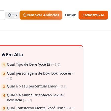
Remover Anúncios
Entrar
Cadastrar-se
PT
🔥
Em Alta
Qual Tipo de Dere Você É?
(⭐ 3.6)
1
Qual personagem de Doki Doki você é?
(⭐
2
4.5)
Qual é o seu percentual Emo?
(⭐ 3.3)
3
Qual é a Minha Orientação Sexual:
4
Revelada
(⭐ 3.7)
Qual Transtorno Mental Você Tem?
(⭐ 4.3)
5