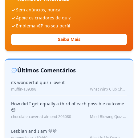
Sem anúncios, nunca
Apoie os criadores de quiz
Emblema VIP no seu perfil
Saiba Mais
Últimos Comentários
its wonderful quiz i love it
muffin-139398
What Winx Club Character Are You?
How did I get equally a third of each possible outcome
😏
chocolate-covered-almond-206080
Mind-Blowing Quiz Reveals: Will I Be Alone Forever?
Lesbian and I am 💜💜
gummy-bear-483469
What Is My Sexual Orientation: Uncovered