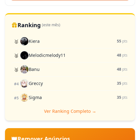
Ranking
(este mês)
Kiera
🥇
55
pts
Melodicmelody11
🥈
48
pts
Banu
🥉
48
pts
Greccy
35
pts
#4
Sigma
35
pts
#5
Ver Ranking Completo →
👑
Remover Anúncios