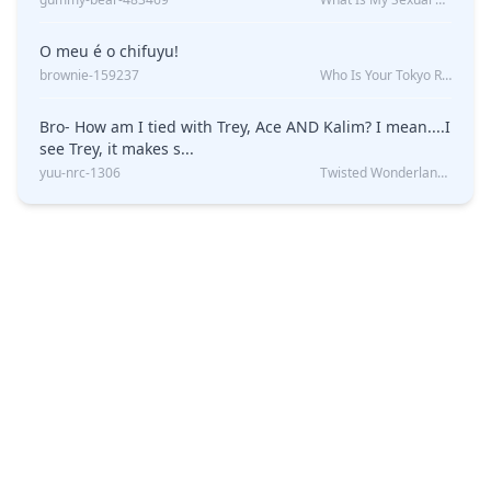
O meu é o chifuyu!
brownie-159237
Who Is Your Tokyo Revengers Boyfriend?
Bro- How am I tied with Trey, Ace AND Kalim? I mean....I
see Trey, it makes s...
yuu-nrc-1306
Twisted Wonderland Kin Quiz