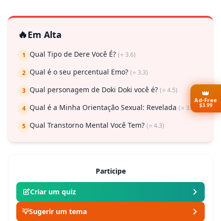
🔥
Em Alta
Qual Tipo de Dere Você É?
(⭐ 3.6)
1
Qual é o seu percentual Emo?
(⭐ 3.3)
2
Qual personagem de Doki Doki você é?
(⭐ 4.5)
3
👑
Ad-Free
$3.99
Qual é a Minha Orientação Sexual: Revelada
(⭐ 3.7)
4
Qual Transtorno Mental Você Tem?
(⭐ 4.3)
5
Participe
Criar um quiz
💡
Sugerir um tema