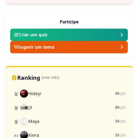
Participe
Criar um quiz
💡
Sugerir um tema
Ranking
(este mês)
Hideyi
🥇
90
pts
J3
🥈
80
pts
Maya
🥉
59
pts
Kiera
55
pts
#4