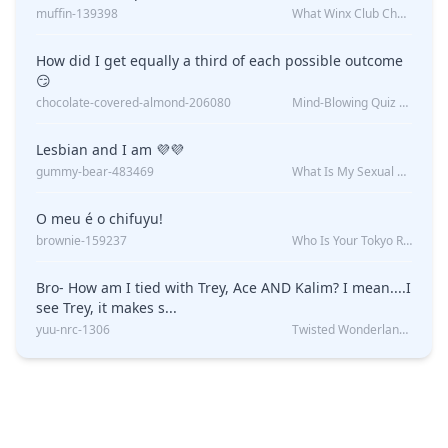
muffin-139398
What Winx Club Character Are You?
How did I get equally a third of each possible outcome
😏
chocolate-covered-almond-206080
Mind-Blowing Quiz Reveals: Will I Be Alone Forever?
Lesbian and I am 💜💜
gummy-bear-483469
What Is My Sexual Orientation: Uncovered
O meu é o chifuyu!
brownie-159237
Who Is Your Tokyo Revengers Boyfriend?
Bro- How am I tied with Trey, Ace AND Kalim? I mean....I
see Trey, it makes s...
yuu-nrc-1306
Twisted Wonderland Kin Quiz