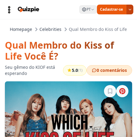
PT
Cadastrar-se
Homepage
Celebrities
Qual Membro do Kiss of Life Você
Qual Membro do Kiss of
Life Você É?
Seu gêmeo do KIOF está
5.0
0 comentários
(1)
esperando
Entre para sa