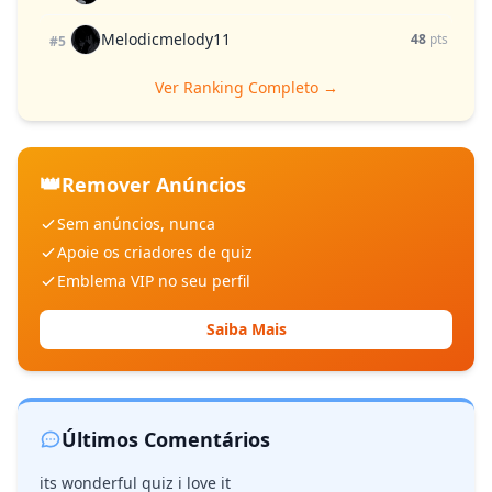
Melodicmelody11
48
pts
#5
Ver Ranking Completo →
👑
Remover Anúncios
Sem anúncios, nunca
Apoie os criadores de quiz
Emblema VIP no seu perfil
Saiba Mais
Últimos Comentários
its wonderful quiz i love it