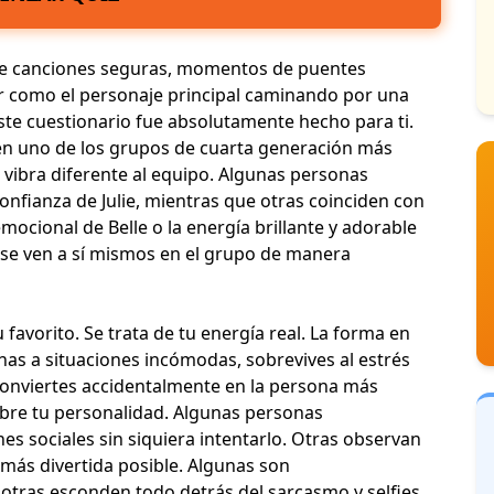
s de canciones seguras, momentos de puentes
ir como el
personaje principal
caminando por una
ste cuestionario fue absolutamente hecho para ti.
en uno de los
grupos de cuarta generación
más
vibra diferente al equipo. Algunas personas
nfianza de Julie, mientras que otras coinciden con
emocional de Belle o la energía brillante y adorable
s se ven a sí mismos en el grupo de manera
 favorito. Se trata de tu energía real. La forma en
nas a situaciones incómodas, sobrevives al estrés
e conviertes accidentalmente en la persona más
obre tu
personalidad
. Algunas personas
s sociales sin siquiera intentarlo. Otras observan
 más divertida posible. Algunas son
 otras esconden todo detrás del sarcasmo y
selfies