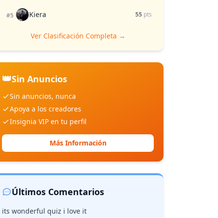
Kiera
55
pts
#5
Ver Clasificación Completa →
👑
Sin Anuncios
Sin anuncios, nunca
Apoya a los creadores
Insignia VIP en tu perfil
Más Información
Últimos Comentarios
its wonderful quiz i love it