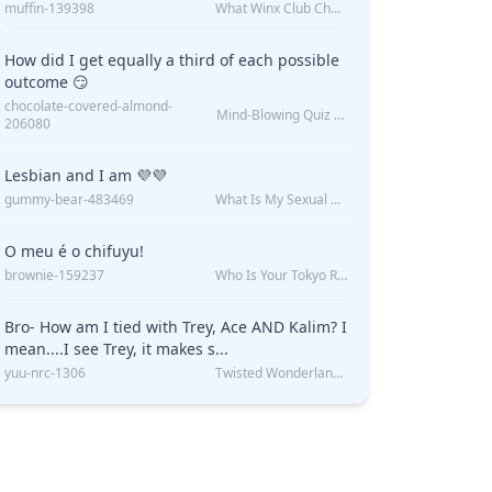
muffin-139398
What Winx Club Character Are You?
How did I get equally a third of each possible
outcome 😏
chocolate-covered-almond-
Mind-Blowing Quiz Reveals: Will I Be Alone Forever?
206080
Lesbian and I am 💜💜
gummy-bear-483469
What Is My Sexual Orientation: Uncovered
O meu é o chifuyu!
brownie-159237
Who Is Your Tokyo Revengers Boyfriend?
Bro- How am I tied with Trey, Ace AND Kalim? I
mean....I see Trey, it makes s...
yuu-nrc-1306
Twisted Wonderland Kin Quiz