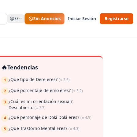
Sin Anuncios
Iniciar Sesión
Registrarse
ES
🔥
Tendencias
¿Qué tipo de Dere eres?
(⭐ 3.6)
1
¿Qué porcentaje de emo eres?
(⭐ 3.2)
2
 guardar
¿Cuál es mi orientación sexual?:
3
Descubierto
(⭐ 3.7)
¿Qué personaje de Doki Doki eres?
(⭐ 4.5)
4
¿Qué Trastorno Mental Eres?
(⭐ 4.3)
5