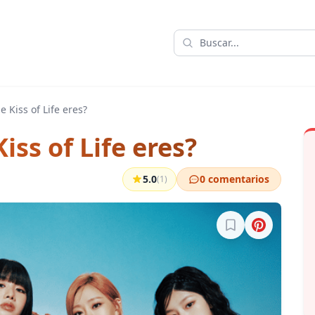
Kiss of Life eres?
ss of Life eres?
5.0
0 comentarios
(1)
Inicia sesión para