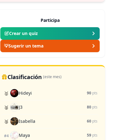
Participa
Crear un quiz
💡
Sugerir un tema
Clasificación
(este mes)
Hideyi
🥇
90
pts
J3
🥈
80
pts
Isabella
🥉
60
pts
Maya
59
pts
#4