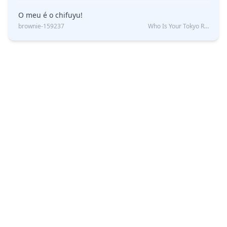
O meu é o chifuyu!
brownie-159237
Who Is Your Tokyo Revengers Boyfriend?