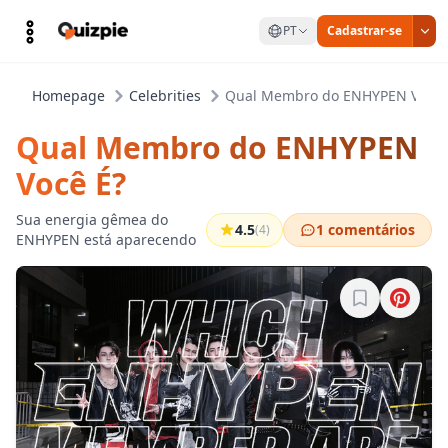
PT
Cadastrar-se
Homepage
Celebrities
Qual Membro do ENHYPEN Você 
Qual Membro do ENHYPEN
Você É?
Sua energia gêmea do
4.5
1 comentários
(4)
ENHYPEN está aparecendo
Entre para sa