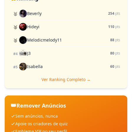
Beverly
🥇
254
pts
Hideyi
🥈
110
pts
Melodicmelody11
🥉
88
pts
J3
80
pts
#4
Isabella
60
pts
#5
Ver Ranking Completo →
👑
Remover Anúncios
Sem anúncios, nunca
Apoie os criadores de quiz
Emblema VIP no seu perfil