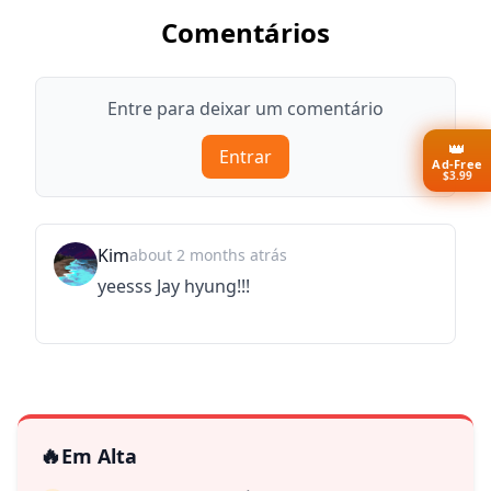
Comentários
Entre para deixar um comentário
👑
Entrar
Ad-Free
$3.99
Kim
about 2 months atrás
yeesss Jay hyung!!!
🔥
Em Alta