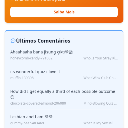
Saiba Mais
Últimos Comentários
Ahaahaaha bana jisung çıktı💚🐹
honeycomb-candy-791082
Who Is Your Stray Kids Boyfriend?
its wonderful quiz i love it
muffin-139398
What Winx Club Character Are You?
How did I get equally a third of each possible outcome
😏
chocolate-covered-almond-206080
Mind-Blowing Quiz Reveals: Will I Be Alone Forever?
Lesbian and I am 💜💜
gummy-bear-483469
What Is My Sexual Orientation: Uncovered