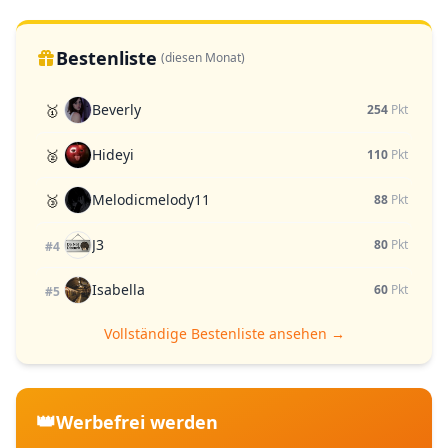
Bestenliste
(diesen Monat)
Beverly
🥇
254
Pkt
Hideyi
🥈
110
Pkt
Melodicmelody11
🥉
88
Pkt
J3
80
Pkt
#4
Isabella
60
Pkt
#5
Vollständige Bestenliste ansehen →
👑
Werbefrei werden