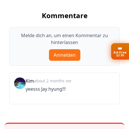
Kommentare
Melde dich an, um einen Kommentar zu
hinterlassen
👑
Ad-Free
Anmelden
$3.99
Kim
about 2 months vor
yeesss Jay hyung!!!