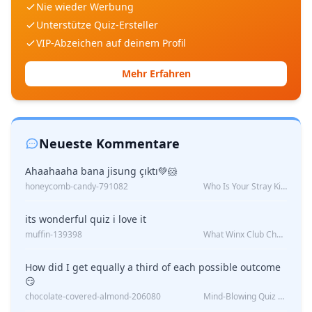
Nie wieder Werbung
Unterstütze Quiz-Ersteller
VIP-Abzeichen auf deinem Profil
Mehr Erfahren
Neueste Kommentare
Ahaahaaha bana jisung çıktı💚🐹
honeycomb-candy-791082
Who Is Your Stray Kids Boyfriend?
its wonderful quiz i love it
muffin-139398
What Winx Club Character Are You?
How did I get equally a third of each possible outcome
😏
chocolate-covered-almond-206080
Mind-Blowing Quiz Reveals: Will I Be Alone Forever?