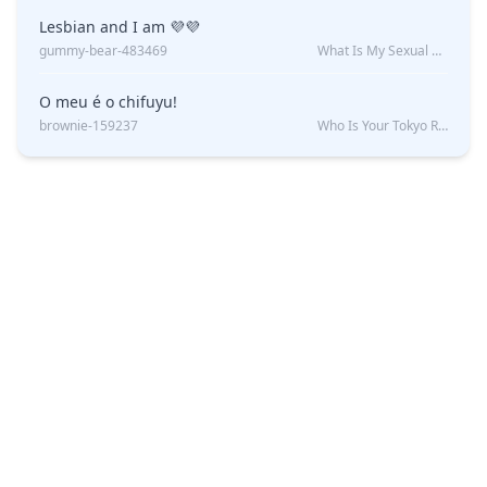
Lesbian and I am 💜💜
gummy-bear-483469
What Is My Sexual Orientation: Uncovered
O meu é o chifuyu!
brownie-159237
Who Is Your Tokyo Revengers Boyfriend?