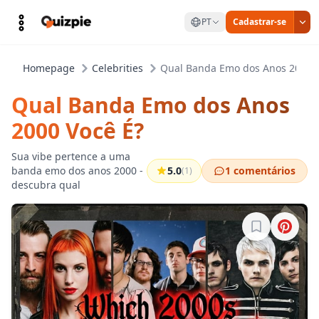
PT
Cadastrar-se
Homepage
Celebrities
Qual Banda Emo dos Anos 2000 V
Qual Banda Emo dos Anos
2000 Você É?
Sua vibe pertence a uma
banda emo dos anos 2000 -
5.0
1 comentários
(1)
descubra qual
Entre para sa