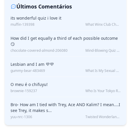
Últimos Comentários
its wonderful quiz i love it
muffin-139398
What Winx Club Character Are You?
How did I get equally a third of each possible outcome
😏
chocolate-covered-almond-206080
Mind-Blowing Quiz Reveals: Will I Be Alone Forever?
Lesbian and I am 💜💜
gummy-bear-483469
What Is My Sexual Orientation: Uncovered
O meu é o chifuyu!
brownie-159237
Who Is Your Tokyo Revengers Boyfriend?
Bro- How am I tied with Trey, Ace AND Kalim? I mean....I
see Trey, it makes s...
yuu-nrc-1306
Twisted Wonderland Kin Quiz