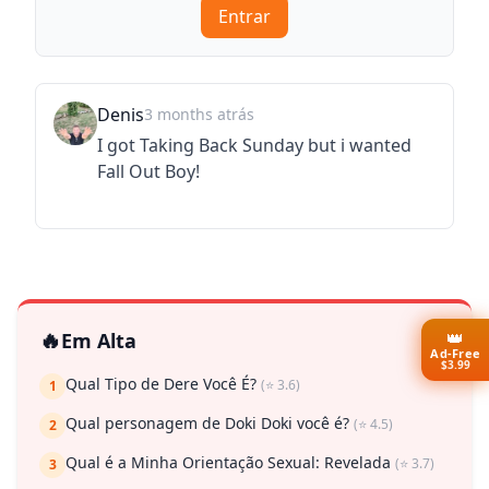
Entrar
Denis
3 months atrás
I got Taking Back Sunday but i wanted
Fall Out Boy!
👑
🔥
Em Alta
Ad-Free
$3.99
Qual Tipo de Dere Você É?
(⭐ 3.6)
1
Qual personagem de Doki Doki você é?
(⭐ 4.5)
2
Qual é a Minha Orientação Sexual: Revelada
(⭐ 3.7)
3