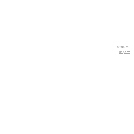
#08R7ML
Report
SOBRE NÓS
Hey there, we're QuizPie.com! We're all about