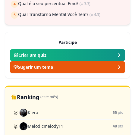
Qual é o seu percentual Emo?
(⭐ 3.3)
4
Qual Transtorno Mental Você Tem?
(⭐ 4.3)
5
Participe
Criar um quiz
💡
Sugerir um tema
Ranking
(este mês)
Kiera
🥇
55
pts
Melodicmelody11
🥈
48
pts