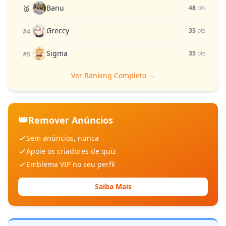
Banu
🥉
48
pts
Greccy
35
pts
#4
Sigma
35
pts
#5
Ver Ranking Completo →
👑
Remover Anúncios
Sem anúncios, nunca
Apoie os criadores de quiz
Emblema VIP no seu perfil
Saiba Mais