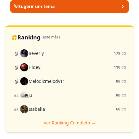
💡
Sugerir um tema
Ranking
(este mês)
Beverly
🥇
179
pts
Hideyi
🥈
110
pts
Melodicmelody11
🥉
88
pts
J3
80
pts
#4
Isabella
60
pts
#5
Ver Ranking Completo →