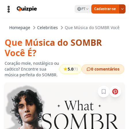
PT
Cadastrar-se
Homepage
Celebrities
Que Música do SOMBR Você É?
Que Música do SOMBR
Você É?
Coração mole, nostálgico ou
caótico? Encontre sua
5.0
0 comentários
(1)
música perfeita do SOMBR.
Entre para sa