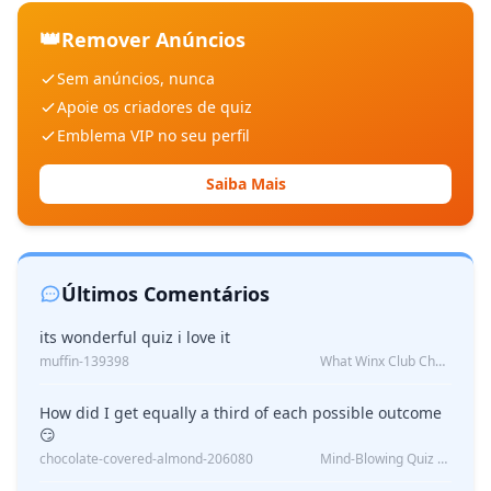
👑
Remover Anúncios
Sem anúncios, nunca
Apoie os criadores de quiz
Emblema VIP no seu perfil
Saiba Mais
Últimos Comentários
its wonderful quiz i love it
muffin-139398
What Winx Club Character Are You?
How did I get equally a third of each possible outcome
😏
chocolate-covered-almond-206080
Mind-Blowing Quiz Reveals: Will I Be Alone Forever?