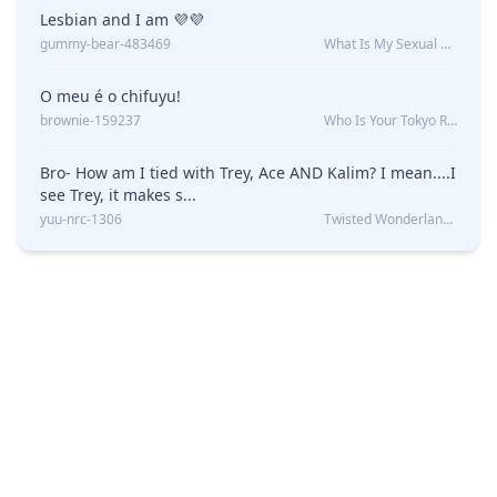
Lesbian and I am 💜💜
gummy-bear-483469
What Is My Sexual Orientation: Uncovered
O meu é o chifuyu!
brownie-159237
Who Is Your Tokyo Revengers Boyfriend?
Bro- How am I tied with Trey, Ace AND Kalim? I mean....I
see Trey, it makes s...
yuu-nrc-1306
Twisted Wonderland Kin Quiz