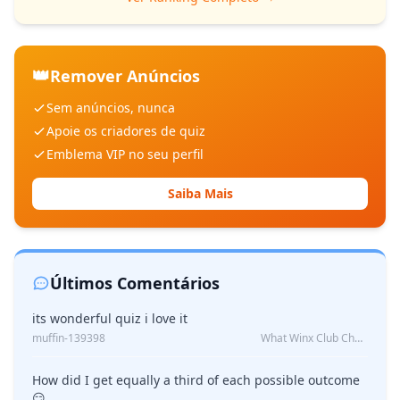
👑
Remover Anúncios
Sem anúncios, nunca
Apoie os criadores de quiz
Emblema VIP no seu perfil
Saiba Mais
Últimos Comentários
its wonderful quiz i love it
muffin-139398
What Winx Club Character Are You?
How did I get equally a third of each possible outcome
😏