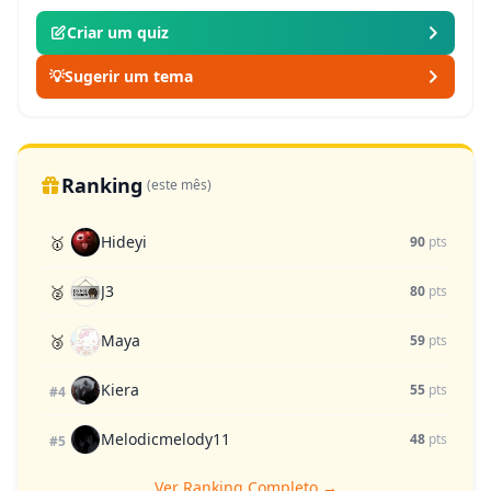
Criar um quiz
💡
Sugerir um tema
Ranking
(este mês)
Hideyi
🥇
90
pts
J3
🥈
80
pts
Maya
🥉
59
pts
Kiera
55
pts
#4
Melodicmelody11
48
pts
#5
Ver Ranking Completo →