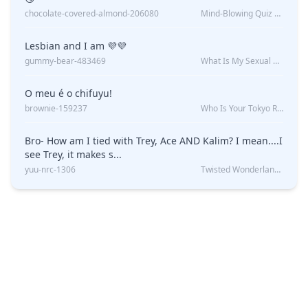
chocolate-covered-almond-206080
Mind-Blowing Quiz Reveals: Will I Be Alone Forever?
Lesbian and I am 💜💜
gummy-bear-483469
What Is My Sexual Orientation: Uncovered
O meu é o chifuyu!
brownie-159237
Who Is Your Tokyo Revengers Boyfriend?
Bro- How am I tied with Trey, Ace AND Kalim? I mean....I
see Trey, it makes s...
yuu-nrc-1306
Twisted Wonderland Kin Quiz