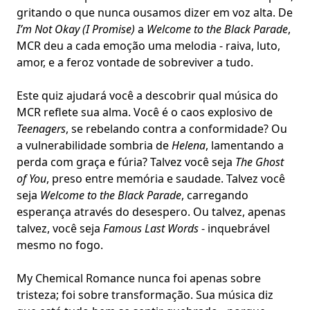
gritando o que nunca ousamos dizer em voz alta. De
I’m Not Okay (I Promise)
a
Welcome to the Black Parade
,
MCR deu a cada emoção uma melodia -
raiva, luto,
amor
, e a feroz vontade de sobreviver a tudo.
Este quiz ajudará você a descobrir qual música do
MCR reflete sua alma. Você é o caos explosivo de
Teenagers
, se rebelando contra a conformidade? Ou
a
vulnerabilidade sombria
de
Helena
, lamentando a
perda com graça e fúria? Talvez você seja
The Ghost
of You
, preso entre memória e saudade. Talvez você
seja
Welcome to the Black Parade
, carregando
esperança através do desespero. Ou talvez, apenas
talvez, você seja
Famous Last Words
- inquebrável
mesmo no fogo.
My Chemical Romance nunca foi apenas sobre
tristeza; foi sobre transformação. Sua música diz