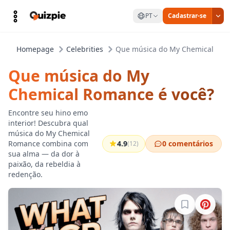
PT
Cadastrar-se
Homepage
Celebrities
Que música do My Chemical Rom
Que música do My
Chemical Romance é você?
Encontre seu hino emo
interior! Descubra qual
música do My Chemical
Romance combina com
4.9
0 comentários
(12)
sua alma — da dor à
paixão, da rebeldia à
redenção.
Entre para sa