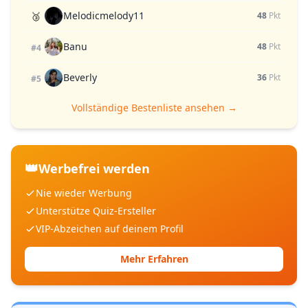
Melodicmelody11
🥉
48
Pkt
Banu
48
Pkt
#4
Beverly
36
Pkt
#5
Vollständige Bestenliste ansehen →
👑
Werbefrei werden
Nie wieder Werbung
Unterstütze Quiz-Ersteller
VIP-Abzeichen auf deinem Profil
Mehr Erfahren