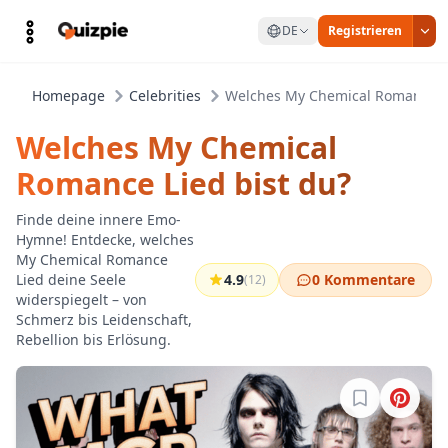
DE
Registrieren
Homepage
Celebrities
Welches My Chemical Romance Li
Welches My Chemical
Romance Lied bist du?
Finde deine innere Emo-
Hymne! Entdecke, welches
My Chemical Romance
Lied deine Seele
4.9
0 Kommentare
(12)
widerspiegelt – von
Schmerz bis Leidenschaft,
Rebellion bis Erlösung.
Melde dich a