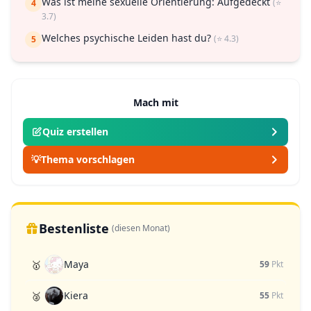
Was ist meine sexuelle Orientierung: Aufgedeckt
(⭐
4
3.7)
Welches psychische Leiden hast du?
(⭐ 4.3)
5
Mach mit
Quiz erstellen
💡
Thema vorschlagen
Bestenliste
(diesen Monat)
Maya
🥇
59
Pkt
Kiera
🥈
55
Pkt