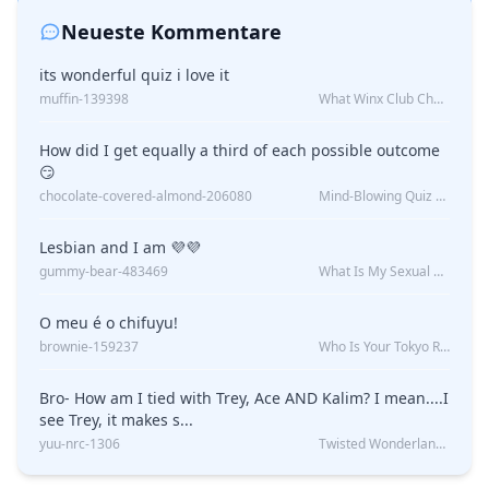
Neueste Kommentare
its wonderful quiz i love it
muffin-139398
What Winx Club Character Are You?
How did I get equally a third of each possible outcome
😏
chocolate-covered-almond-206080
Mind-Blowing Quiz Reveals: Will I Be Alone Forever?
Lesbian and I am 💜💜
gummy-bear-483469
What Is My Sexual Orientation: Uncovered
O meu é o chifuyu!
brownie-159237
Who Is Your Tokyo Revengers Boyfriend?
Bro- How am I tied with Trey, Ace AND Kalim? I mean....I
see Trey, it makes s...
yuu-nrc-1306
Twisted Wonderland Kin Quiz