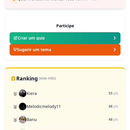
Participe
Criar um quiz
💡
Sugerir um tema
Ranking
(este mês)
Kiera
🥇
55
pts
Melodicmelody11
🥈
48
pts
Banu
🥉
48
pts