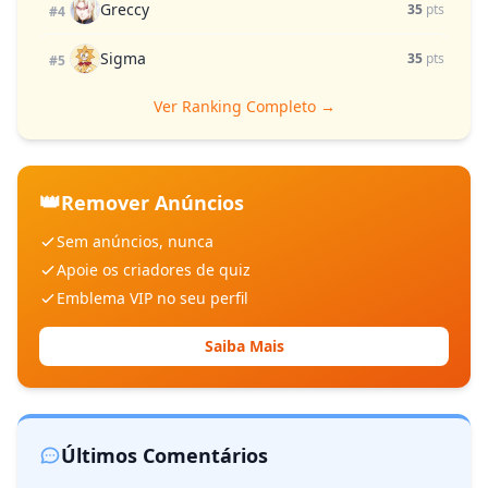
Greccy
35
pts
#4
Sigma
35
pts
#5
Ver Ranking Completo →
👑
Remover Anúncios
Sem anúncios, nunca
Apoie os criadores de quiz
Emblema VIP no seu perfil
Saiba Mais
Últimos Comentários