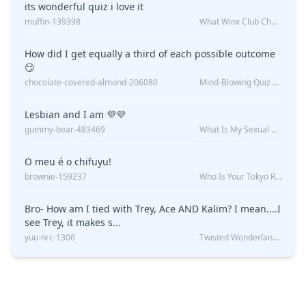
its wonderful quiz i love it
muffin-139398
What Winx Club Character Are You?
How did I get equally a third of each possible outcome
😏
chocolate-covered-almond-206080
Mind-Blowing Quiz Reveals: Will I Be Alone Forever?
Lesbian and I am 💜💜
gummy-bear-483469
What Is My Sexual Orientation: Uncovered
O meu é o chifuyu!
brownie-159237
Who Is Your Tokyo Revengers Boyfriend?
Bro- How am I tied with Trey, Ace AND Kalim? I mean....I
see Trey, it makes s...
yuu-nrc-1306
Twisted Wonderland Kin Quiz