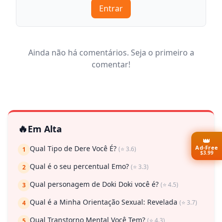
Entrar
Ainda não há comentários. Seja o primeiro a
comentar!
🔥
Em Alta
👑
Ad-Free
Qual Tipo de Dere Você É?
(⭐ 3.6)
1
$3.99
Qual é o seu percentual Emo?
(⭐ 3.3)
2
Qual personagem de Doki Doki você é?
(⭐ 4.5)
3
Qual é a Minha Orientação Sexual: Revelada
(⭐ 3.7)
4
Qual Transtorno Mental Você Tem?
(⭐ 4.3)
5