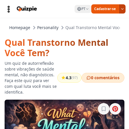
PT
Cadastrar-se
Homepage
Personality
Qual Transtorno Mental Você Te
Qual Transtorno Mental
Você Tem?
Um quiz de autorreflexão
sobre vibrações de saúde
mental, não diagnósticos.
4.3
0 comentários
(97)
Faça este quiz para ver
com qual luta você mais se
identifica.
Entre para sa