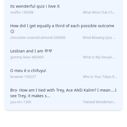
its wonderful quiz i love it
muffin-139398
What Winx Club Character Are You?
How did I get equally a third of each possible outcome
😏
chocolate-covered-almond-206080
Mind-Blowing Quiz Reveals: Will I Be Alone Forever?
Lesbian and I am 💜💜
gummy-bear-483469
What Is My Sexual Orientation: Uncovered
O meu é o chifuyu!
brownie-159237
Who Is Your Tokyo Revengers Boyfriend?
Bro- How am I tied with Trey, Ace AND Kalim? I mean....I
see Trey, it makes s...
yuu-nrc-1306
Twisted Wonderland Kin Quiz