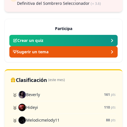
Definitiva del Sombrero Seleccionador
(⭐ 3.6)
Participa
Crear un quiz
💡
Sugerir un tema
Clasificación
(este mes)
Beverly
🥇
161
pts
Hideyi
🥈
110
pts
Melodicmelody11
🥉
88
pts