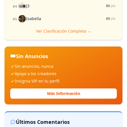
J3
80
pts
#4
Isabella
60
pts
#5
Ver Clasificación Completa →
👑
Sin Anuncios
Sin anuncios, nunca
Apoya a los creadores
Insignia VIP en tu perfil
Más Información
Últimos Comentarios