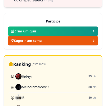
do Chapéu Seletor
(⭐ 3.6)
Participe
Criar um quiz
💡
Sugerir um tema
Ranking
(este mês)
Hideyi
🥇
95
pts
Melodicmelody11
🥈
88
pts
J3
🥉
80
pts