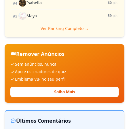
Isabella
60
pts
#4
Maya
59
pts
#5
Ver Ranking Completo →
👑
Remover Anúncios
Sem anúncios, nunca
Apoie os criadores de quiz
Emblema VIP no seu perfil
Saiba Mais
Últimos Comentários