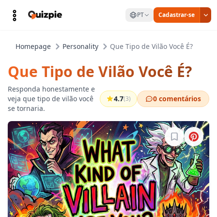
PT
Cadastrar-se
Homepage
Personality
Que Tipo de Vilão Você É?
Que Tipo de Vilão Você É?
Responda honestamente e
veja que tipo de vilão você
4.7
0 comentários
(3)
se tornaria.
Entre para sa