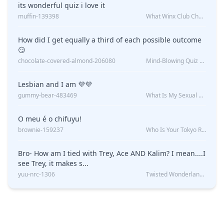
its wonderful quiz i love it
muffin-139398
What Winx Club Character Are You?
How did I get equally a third of each possible outcome
😏
chocolate-covered-almond-206080
Mind-Blowing Quiz Reveals: Will I Be Alone Forever?
Lesbian and I am 💜💜
gummy-bear-483469
What Is My Sexual Orientation: Uncovered
O meu é o chifuyu!
brownie-159237
Who Is Your Tokyo Revengers Boyfriend?
Bro- How am I tied with Trey, Ace AND Kalim? I mean....I
see Trey, it makes s...
yuu-nrc-1306
Twisted Wonderland Kin Quiz