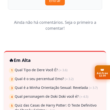
Entrar
Ainda não há comentários. Seja o primeiro a
comentar!
🔥
Em Alta
👑
Qual Tipo de Dere Você É?
(⭐ 3.6)
1
Ad-Free
$3.99
Qual é o seu percentual Emo?
(⭐ 3.2)
2
Qual é a Minha Orientação Sexual: Revelada
(⭐ 3.7)
3
Qual personagem de Doki Doki você é?
(⭐ 4.5)
4
Quiz das Casas de Harry Potter: O Teste Definitivo
5