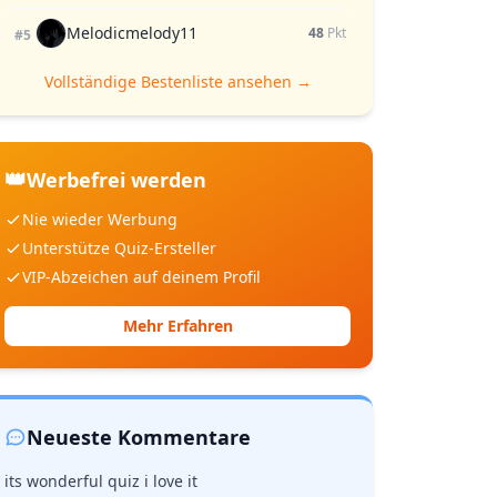
Melodicmelody11
48
Pkt
#5
Vollständige Bestenliste ansehen →
👑
Werbefrei werden
Nie wieder Werbung
Unterstütze Quiz-Ersteller
VIP-Abzeichen auf deinem Profil
Mehr Erfahren
Neueste Kommentare
its wonderful quiz i love it