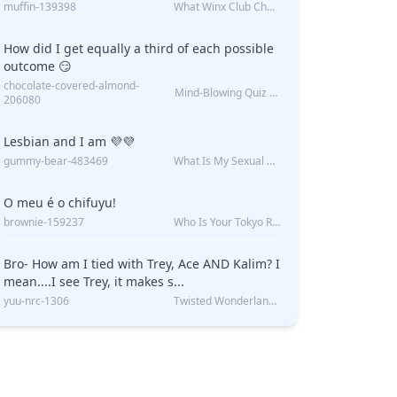
muffin-139398
What Winx Club Character Are You?
How did I get equally a third of each possible
outcome 😏
chocolate-covered-almond-
Mind-Blowing Quiz Reveals: Will I Be Alone Forever?
206080
Lesbian and I am 💜💜
gummy-bear-483469
What Is My Sexual Orientation: Uncovered
O meu é o chifuyu!
brownie-159237
Who Is Your Tokyo Revengers Boyfriend?
Bro- How am I tied with Trey, Ace AND Kalim? I
mean....I see Trey, it makes s...
yuu-nrc-1306
Twisted Wonderland Kin Quiz