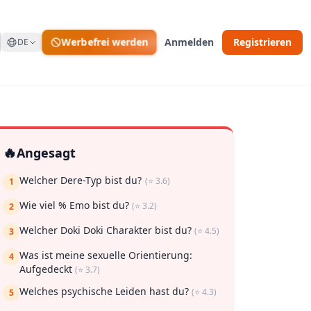
Werbefrei werden
Anmelden
Registrieren
DE
🔥
Angesagt
Welcher Dere-Typ bist du?
(⭐ 3.6)
1
Wie viel % Emo bist du?
(⭐ 3.2)
2
Welcher Doki Doki Charakter bist du?
(⭐ 4.5)
 zu speichern
3
Was ist meine sexuelle Orientierung:
4
Aufgedeckt
(⭐ 3.7)
Welches psychische Leiden hast du?
(⭐ 4.3)
5