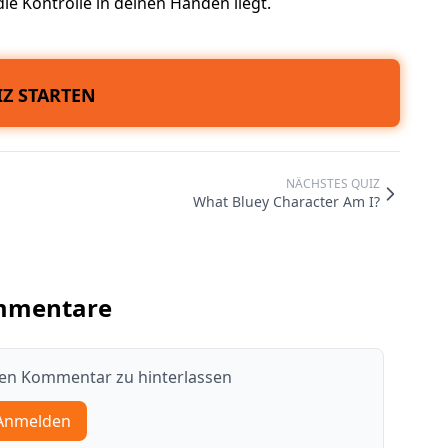
e Kontrolle in deinen Händen liegt.
Z STARTEN
NÄCHSTES QUIZ
What Bluey Character Am I?
mmentare
nen Kommentar zu hinterlassen
Anmelden