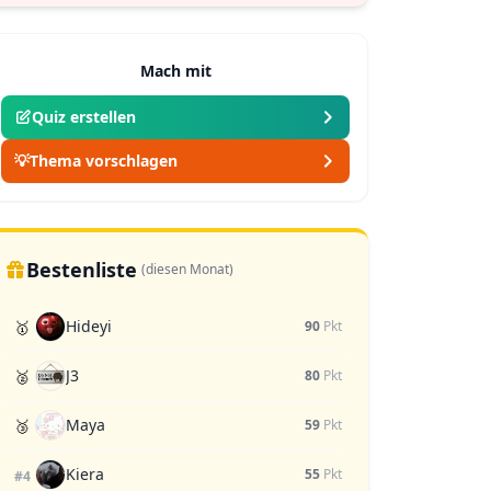
Mach mit
Quiz erstellen
💡
Thema vorschlagen
Bestenliste
(diesen Monat)
Hideyi
🥇
90
Pkt
J3
🥈
80
Pkt
Maya
🥉
59
Pkt
Kiera
55
Pkt
#4