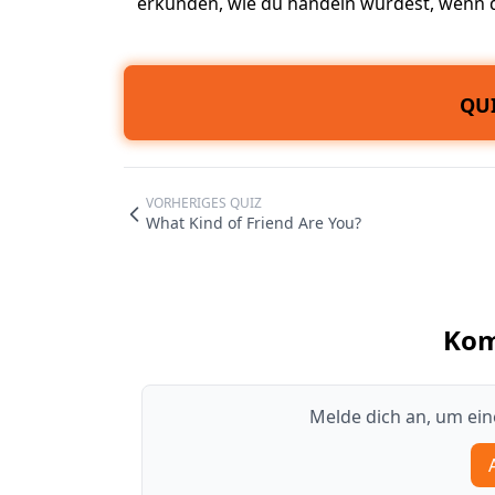
erkunden, wie du handeln würdest, wenn di
QUI
VORHERIGES QUIZ
What Kind of Friend Are You?
Ko
Melde dich an, um ei