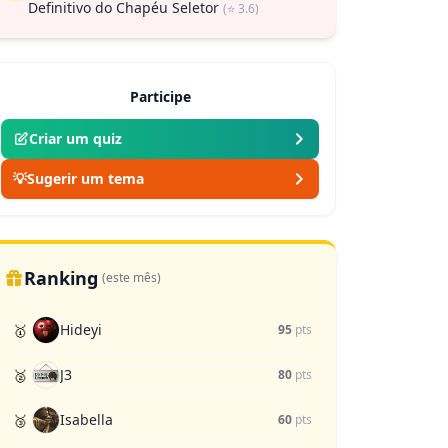
Definitivo do Chapéu Seletor
(⭐ 3.6)
Participe
Criar um quiz
💡
Sugerir um tema
Ranking
(este mês)
Hideyi
🥇
95
pts
J3
🥈
80
pts
Isabella
🥉
60
pts