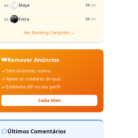
Maya
59
pts
#4
Kiera
55
pts
#5
Ver Ranking Completo →
👑
Remover Anúncios
Sem anúncios, nunca
Apoie os criadores de quiz
Emblema VIP no seu perfil
Saiba Mais
Últimos Comentários