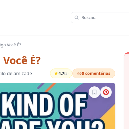
igo Você É?
 Você É?
tilo de amizade
4.7
0 comentários
(3)
Entre para salvar