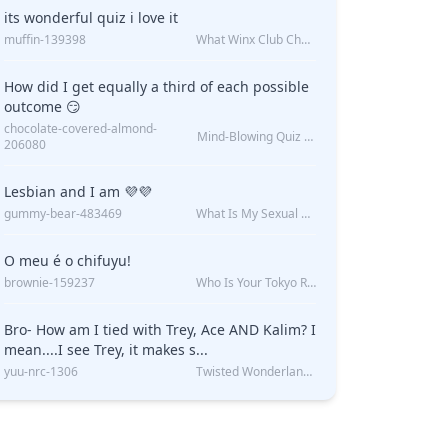
its wonderful quiz i love it
muffin-139398
What Winx Club Character Are You?
How did I get equally a third of each possible
outcome 😏
chocolate-covered-almond-
Mind-Blowing Quiz Reveals: Will I Be Alone Forever?
206080
Lesbian and I am 💜💜
gummy-bear-483469
What Is My Sexual Orientation: Uncovered
O meu é o chifuyu!
brownie-159237
Who Is Your Tokyo Revengers Boyfriend?
Bro- How am I tied with Trey, Ace AND Kalim? I
mean....I see Trey, it makes s...
yuu-nrc-1306
Twisted Wonderland Kin Quiz