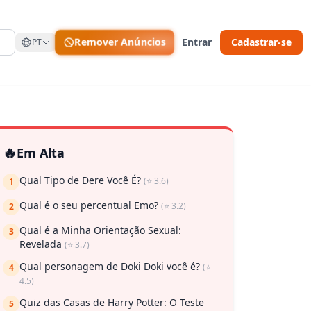
Remover Anúncios
Entrar
Cadastrar-se
PT
🔥
Em Alta
Qual Tipo de Dere Você É?
(⭐ 3.6)
1
Qual é o seu percentual Emo?
(⭐ 3.2)
2
Qual é a Minha Orientação Sexual:
3
Revelada
(⭐ 3.7)
Qual personagem de Doki Doki você é?
(⭐
4
4.5)
Quiz das Casas de Harry Potter: O Teste
5