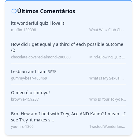
Últimos Comentários
its wonderful quiz i love it
muffin-139398
What Winx Club Character Are You?
How did I get equally a third of each possible outcome
😏
chocolate-covered-almond-206080
Mind-Blowing Quiz Reveals: Will I Be Alone Forever?
Lesbian and I am 💜💜
gummy-bear-483469
What Is My Sexual Orientation: Uncovered
O meu é o chifuyu!
brownie-159237
Who Is Your Tokyo Revengers Boyfriend?
Bro- How am I tied with Trey, Ace AND Kalim? I mean....I
see Trey, it makes s...
yuu-nrc-1306
Twisted Wonderland Kin Quiz