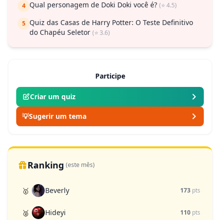
Qual personagem de Doki Doki você é?
(⭐ 4.5)
4
Quiz das Casas de Harry Potter: O Teste Definitivo
5
do Chapéu Seletor
(⭐ 3.6)
Participe
Criar um quiz
💡
Sugerir um tema
Ranking
(este mês)
Beverly
🥇
173
pts
Hideyi
🥈
110
pts