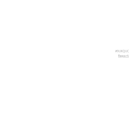
#9UKQUC
Report
SOBRE NÓS
Hey there, we're QuizPie.com! We're all about