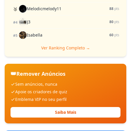
Melodicmelody11
🥉
88
pts
J3
80
pts
#4
Isabella
60
pts
#5
Ver Ranking Completo →
👑
Remover Anúncios
Sem anúncios, nunca
Apoie os criadores de quiz
Emblema VIP no seu perfil
Saiba Mais