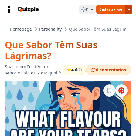
PT
Cadastrar-se
Homepage
Personality
Que Sabor Têm Suas Lágrimas?
Que Sabor Têm Suas
Lágrimas?
Suas emoções têm um
4.6
0 comentários
(7)
sabor e este quiz diz qual é
Entre para sa