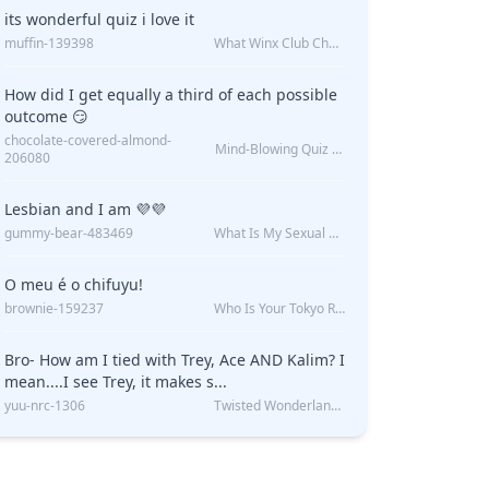
its wonderful quiz i love it
muffin-139398
What Winx Club Character Are You?
How did I get equally a third of each possible
outcome 😏
chocolate-covered-almond-
Mind-Blowing Quiz Reveals: Will I Be Alone Forever?
206080
Lesbian and I am 💜💜
gummy-bear-483469
What Is My Sexual Orientation: Uncovered
O meu é o chifuyu!
brownie-159237
Who Is Your Tokyo Revengers Boyfriend?
Bro- How am I tied with Trey, Ace AND Kalim? I
mean....I see Trey, it makes s...
yuu-nrc-1306
Twisted Wonderland Kin Quiz