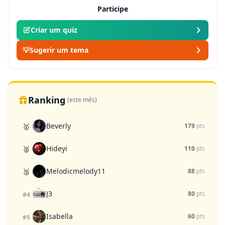
Participe
Criar um quiz
💡
Sugerir um tema
Ranking
(este mês)
Beverly
🥇
179
pts
Hideyi
🥈
110
pts
Melodicmelody11
🥉
88
pts
J3
80
pts
#4
Isabella
60
pts
#5