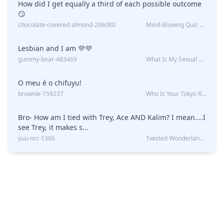
How did I get equally a third of each possible outcome
😏
chocolate-covered-almond-206080
Mind-Blowing Quiz Reveals: Will I Be Alone Forever?
Lesbian and I am 💜💜
gummy-bear-483469
What Is My Sexual Orientation: Uncovered
O meu é o chifuyu!
brownie-159237
Who Is Your Tokyo Revengers Boyfriend?
Bro- How am I tied with Trey, Ace AND Kalim? I mean....I
see Trey, it makes s...
yuu-nrc-1306
Twisted Wonderland Kin Quiz