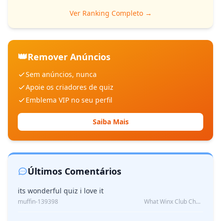
Ver Ranking Completo →
👑
Remover Anúncios
Sem anúncios, nunca
Apoie os criadores de quiz
Emblema VIP no seu perfil
Saiba Mais
Últimos Comentários
its wonderful quiz i love it
muffin-139398
What Winx Club Character Are You?