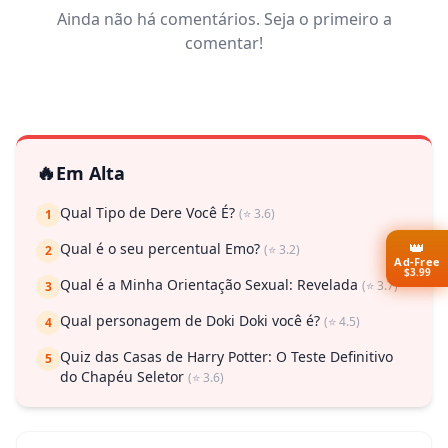
Ainda não há comentários. Seja o primeiro a
comentar!
🔥
Em Alta
Qual Tipo de Dere Você É?
(⭐ 3.6)
1
👑
Qual é o seu percentual Emo?
(⭐ 3.2)
2
Ad-Free
$3.99
Qual é a Minha Orientação Sexual: Revelada
(⭐ 3.7)
3
Qual personagem de Doki Doki você é?
(⭐ 4.5)
4
Quiz das Casas de Harry Potter: O Teste Definitivo
5
do Chapéu Seletor
(⭐ 3.6)