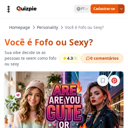
PT
Cadastrar-se
Homepage
Personality
Você é Fofo ou Sexy?
Você é Fofo ou Sexy?
Sua vibe decide se as
pessoas te veem como fofo
4.3
0 comentários
(3)
ou sexy
Entre para sa