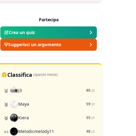
Partecipa
Crea un quiz
💡
Suggerisci un argomento
Classifica
(questo mese)
J3
🥇
80
pt
Maya
🥈
59
pt
Kiera
🥉
55
pt
Melodicmelody11
48
pt
#4