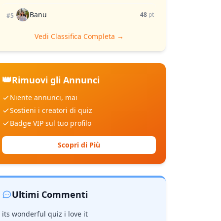
Banu
48
pt
#5
Vedi Classifica Completa →
👑
Rimuovi gli Annunci
Niente annunci, mai
Sostieni i creatori di quiz
Badge VIP sul tuo profilo
Scopri di Più
Ultimi Commenti
its wonderful quiz i love it