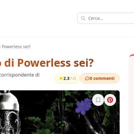
 Powerless sei?
di Powerless sei?
 corrispondente di
2.3
0 commenti
(12)
Accedi per salvare