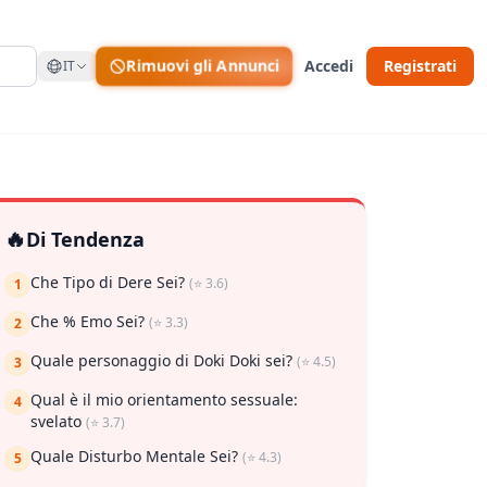
Rimuovi gli Annunci
Accedi
Registrati
IT
🔥
Di Tendenza
Che Tipo di Dere Sei?
(⭐ 3.6)
1
Che % Emo Sei?
(⭐ 3.3)
2
Quale personaggio di Doki Doki sei?
(⭐ 4.5)
3
Qual è il mio orientamento sessuale:
4
svelato
(⭐ 3.7)
Quale Disturbo Mentale Sei?
(⭐ 4.3)
5