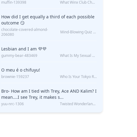
muffin-139398
What Winx Club Character Are You?
How did I get equally a third of each possible
outcome 😏
chocolate-covered-almond-
Mind-Blowing Quiz Reveals: Will I Be Alone Forever?
206080
Lesbian and I am 💜💜
gummy-bear-483469
What Is My Sexual Orientation: Uncovered
O meu é o chifuyu!
brownie-159237
Who Is Your Tokyo Revengers Boyfriend?
Bro- How am I tied with Trey, Ace AND Kalim? I
mean....I see Trey, it makes s...
yuu-nrc-1306
Twisted Wonderland Kin Quiz