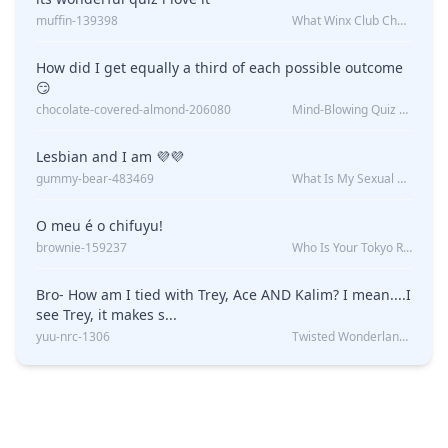
muffin-139398
What Winx Club Character Are You?
How did I get equally a third of each possible outcome
😏
chocolate-covered-almond-206080
Mind-Blowing Quiz Reveals: Will I Be Alone Forever?
Lesbian and I am 💜💜
gummy-bear-483469
What Is My Sexual Orientation: Uncovered
O meu é o chifuyu!
brownie-159237
Who Is Your Tokyo Revengers Boyfriend?
Bro- How am I tied with Trey, Ace AND Kalim? I mean....I
see Trey, it makes s...
yuu-nrc-1306
Twisted Wonderland Kin Quiz