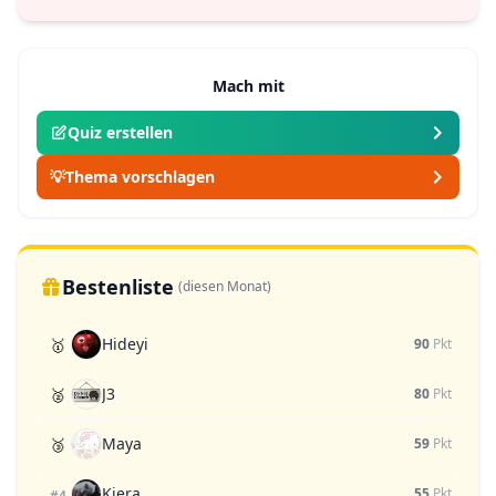
Mach mit
Quiz erstellen
💡
Thema vorschlagen
Bestenliste
(diesen Monat)
Hideyi
🥇
90
Pkt
J3
🥈
80
Pkt
Maya
🥉
59
Pkt
Kiera
55
Pkt
#4