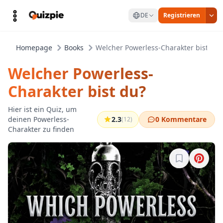
DE
Registrieren
Homepage
Books
Welcher Powerless-Charakter bist du?
Welcher Powerless-
Charakter bist du?
Hier ist ein Quiz, um
deinen Powerless-
2.3
0 Kommentare
(12)
Charakter zu finden
Melde dich a