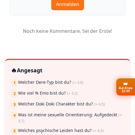
Anmelden
Noch keine Kommentare. Sei der Erste!
🔥
Angesagt
Welcher Dere-Typ bist du?
(⭐ 3.6)
1
👑
Ad-Free
$3.99
Wie viel % Emo bist du?
(⭐ 3.2)
2
Welcher Doki Doki Charakter bist du?
(⭐ 4.5)
3
Was ist meine sexuelle Orientierung: Aufgedeckt
(⭐
4
3.7)
Welches psychische Leiden hast du?
(⭐ 4.3)
5