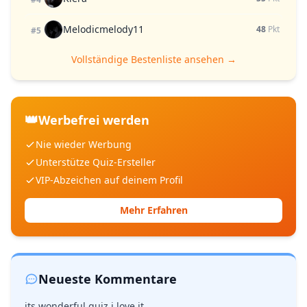
Melodicmelody11
48
Pkt
#5
Vollständige Bestenliste ansehen →
👑
Werbefrei werden
Nie wieder Werbung
Unterstütze Quiz-Ersteller
VIP-Abzeichen auf deinem Profil
Mehr Erfahren
Neueste Kommentare
its wonderful quiz i love it