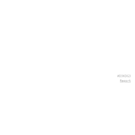
#D3KDG3
Report