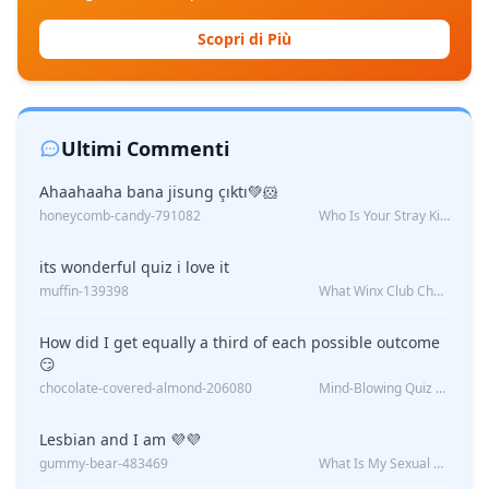
Scopri di Più
Ultimi Commenti
Ahaahaaha bana jisung çıktı💚🐹
honeycomb-candy-791082
Who Is Your Stray Kids Boyfriend?
its wonderful quiz i love it
muffin-139398
What Winx Club Character Are You?
How did I get equally a third of each possible outcome
😏
chocolate-covered-almond-206080
Mind-Blowing Quiz Reveals: Will I Be Alone Forever?
Lesbian and I am 💜💜
gummy-bear-483469
What Is My Sexual Orientation: Uncovered