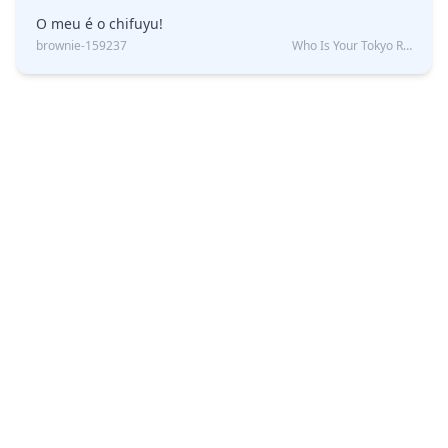
O meu é o chifuyu!
brownie-159237
Who Is Your Tokyo Revengers Boyfriend?