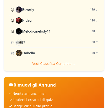
Beverly
🥇
179
pt
Hideyi
🥈
110
pt
Melodicmelody11
🥉
88
pt
J3
80
pt
#4
Isabella
60
pt
#5
Vedi Classifica Completa →
👑
Rimuovi gli Annunci
Niente annunci, mai
Sostieni i creatori di quiz
Badge VIP sul tuo profilo