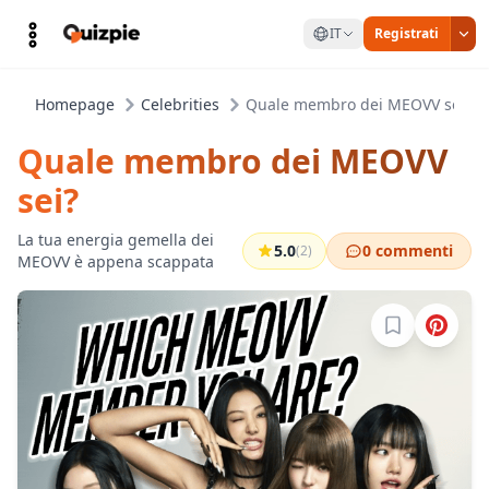
IT
Registrati
Homepage
Celebrities
Quale membro dei MEOVV sei?
Quale membro dei MEOVV
sei?
La tua energia gemella dei
5.0
0 commenti
(2)
MEOVV è appena scappata
Accedi per sa