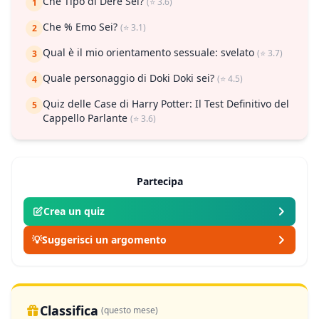
Che Tipo di Dere Sei?
(⭐ 3.6)
1
Che % Emo Sei?
(⭐ 3.1)
2
Qual è il mio orientamento sessuale: svelato
(⭐ 3.7)
3
Quale personaggio di Doki Doki sei?
(⭐ 4.5)
4
Quiz delle Case di Harry Potter: Il Test Definitivo del
5
Cappello Parlante
(⭐ 3.6)
Partecipa
Crea un quiz
💡
Suggerisci un argomento
Classifica
(questo mese)