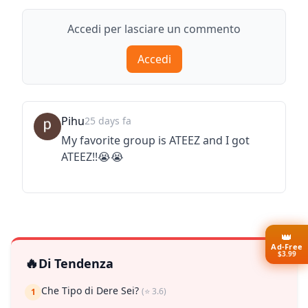
Accedi per lasciare un commento
Accedi
Pihu
25 days fa
My favorite group is ATEEZ and I got
ATEEZ!!😭😭
👑
Ad-Free
$3.99
🔥
Di Tendenza
Che Tipo di Dere Sei?
(⭐ 3.6)
1