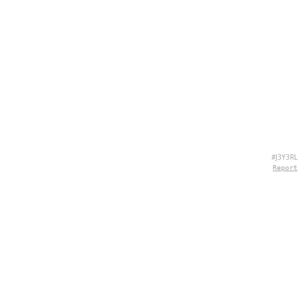
#J3Y3RL
Report