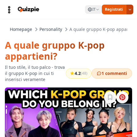
IT
Registrati
Homepage
Personality
A quale gruppo K-pop appartien
A quale gruppo K-pop
appartieni?
Il tuo stile, il tuo palco - trova
il gruppo K-pop in cui ti
4.2
1 commenti
(48)
inserisci veramente
Accedi per sa