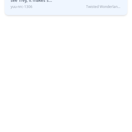
see Trey, it makes s...
yuu-nrc-1306
Twisted Wonderland Kin Quiz