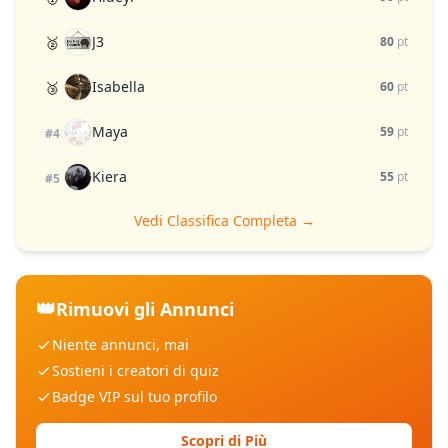
J3
🥈
80
pt
Isabella
🥉
60
pt
Maya
59
pt
#4
Kiera
55
pt
#5
Vedi Classifica Completa →
👑
Rimuovi gli Annunci
Niente annunci, mai
Sostieni i creatori di quiz
Badge VIP sul tuo profilo
Scopri di Più