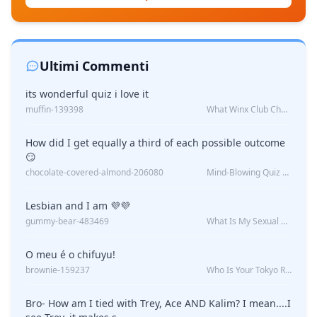
Ultimi Commenti
its wonderful quiz i love it
muffin-139398
What Winx Club Character Are You?
How did I get equally a third of each possible outcome
😏
chocolate-covered-almond-206080
Mind-Blowing Quiz Reveals: Will I Be Alone Forever?
Lesbian and I am 💜💜
gummy-bear-483469
What Is My Sexual Orientation: Uncovered
O meu é o chifuyu!
brownie-159237
Who Is Your Tokyo Revengers Boyfriend?
Bro- How am I tied with Trey, Ace AND Kalim? I mean....I