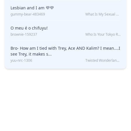
Lesbian and I am 💜💜
gummy-bear-483469
What Is My Sexual Orientation: Uncovered
O meu é o chifuyu!
brownie-159237
Who Is Your Tokyo Revengers Boyfriend?
Bro- How am I tied with Trey, Ace AND Kalim? I mean....I
see Trey, it makes s...
yuu-nrc-1306
Twisted Wonderland Kin Quiz