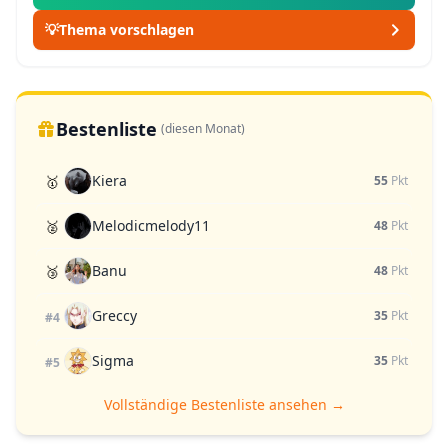
💡
Thema vorschlagen
Bestenliste
(diesen Monat)
Kiera
🥇
55
Pkt
Melodicmelody11
🥈
48
Pkt
Banu
🥉
48
Pkt
Greccy
35
Pkt
#4
Sigma
35
Pkt
#5
Vollständige Bestenliste ansehen →