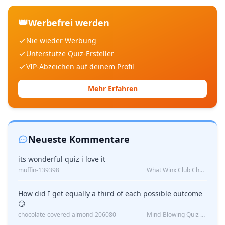
👑
Werbefrei werden
Nie wieder Werbung
Unterstütze Quiz-Ersteller
VIP-Abzeichen auf deinem Profil
Mehr Erfahren
Neueste Kommentare
its wonderful quiz i love it
muffin-139398
What Winx Club Character Are You?
How did I get equally a third of each possible outcome
😏
chocolate-covered-almond-206080
Mind-Blowing Quiz Reveals: Will I Be Alone Forever?