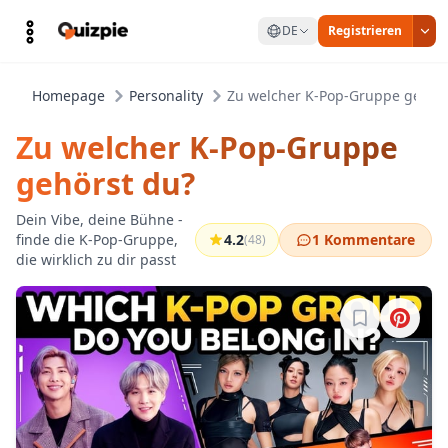
DE
Registrieren
Homepage
Personality
Zu welcher K-Pop-Gruppe gehörs
Zu welcher K-Pop-Gruppe
gehörst du?
Dein Vibe, deine Bühne -
finde die K-Pop-Gruppe,
4.2
1 Kommentare
(48)
die wirklich zu dir passt
Melde dich a