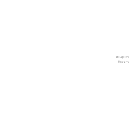
#OAJOIW
Report
CHI SIAMO