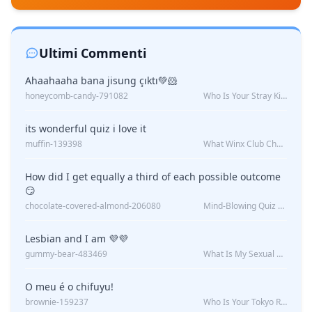
Ultimi Commenti
Ahaahaaha bana jisung çıktı💚🐹
honeycomb-candy-791082
Who Is Your Stray Kids Boyfriend?
its wonderful quiz i love it
muffin-139398
What Winx Club Character Are You?
How did I get equally a third of each possible outcome
😏
chocolate-covered-almond-206080
Mind-Blowing Quiz Reveals: Will I Be Alone Forever?
Lesbian and I am 💜💜
gummy-bear-483469
What Is My Sexual Orientation: Uncovered
O meu é o chifuyu!
brownie-159237
Who Is Your Tokyo Revengers Boyfriend?