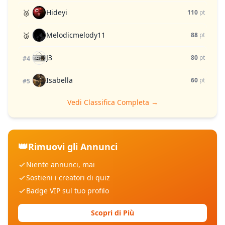
Hideyi
🥈
110
pt
Melodicmelody11
🥉
88
pt
J3
80
pt
#4
Isabella
60
pt
#5
Vedi Classifica Completa →
👑
Rimuovi gli Annunci
Niente annunci, mai
Sostieni i creatori di quiz
Badge VIP sul tuo profilo
Scopri di Più