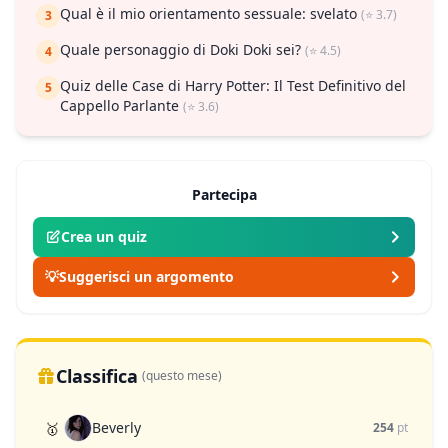
Qual è il mio orientamento sessuale: svelato
(⭐ 3.7)
3
Quale personaggio di Doki Doki sei?
(⭐ 4.5)
4
Quiz delle Case di Harry Potter: Il Test Definitivo del
5
Cappello Parlante
(⭐ 3.6)
Partecipa
Crea un quiz
💡
Suggerisci un argomento
Classifica
(questo mese)
Beverly
🥇
254
pt