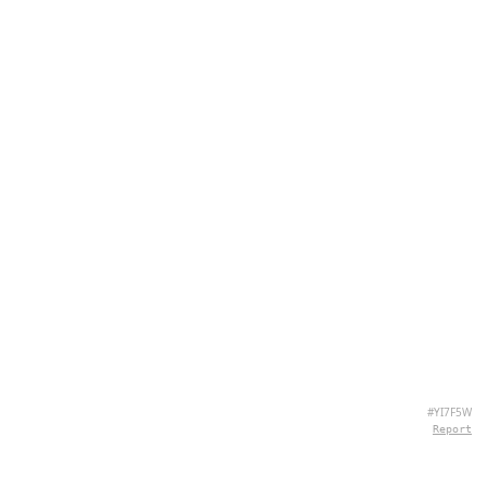
#YI7F5W
Report