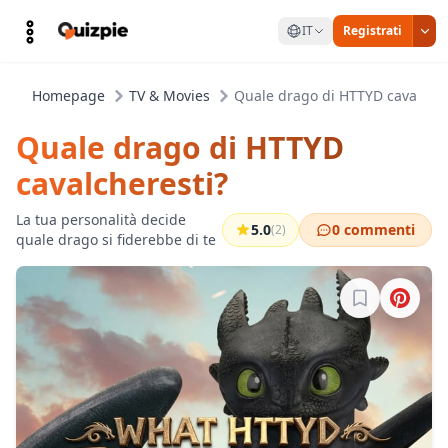
IT
Registrati
Homepage
TV & Movies
Quale drago di HTTYD cavalcher
Quale drago di HTTYD
cavalcheresti?
La tua personalità decide
5.0
0 commenti
(2)
quale drago si fiderebbe di te
Accedi per sa