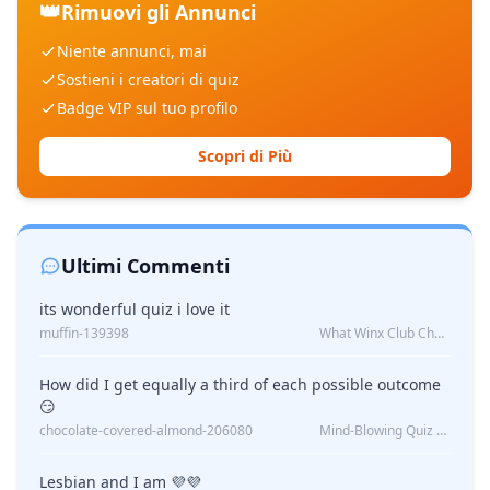
👑
Rimuovi gli Annunci
Niente annunci, mai
Sostieni i creatori di quiz
Badge VIP sul tuo profilo
Scopri di Più
Ultimi Commenti
its wonderful quiz i love it
muffin-139398
What Winx Club Character Are You?
How did I get equally a third of each possible outcome
😏
chocolate-covered-almond-206080
Mind-Blowing Quiz Reveals: Will I Be Alone Forever?
Lesbian and I am 💜💜