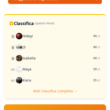
Classifica
(questo mese)
Hideyi
🥇
90
pt
J3
🥈
80
pt
Isabella
🥉
60
pt
Maya
59
pt
#4
Kiera
55
pt
#5
Vedi Classifica Completa →