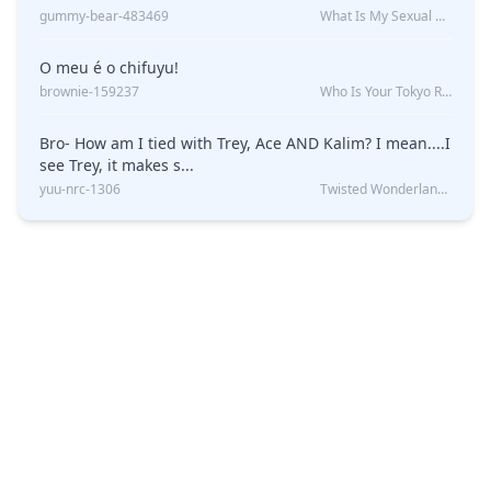
gummy-bear-483469
What Is My Sexual Orientation: Uncovered
O meu é o chifuyu!
brownie-159237
Who Is Your Tokyo Revengers Boyfriend?
Bro- How am I tied with Trey, Ace AND Kalim? I mean....I
see Trey, it makes s...
yuu-nrc-1306
Twisted Wonderland Kin Quiz