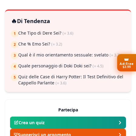
🔥
Di Tendenza
Che Tipo di Dere Sei?
(⭐ 3.6)
1
Che % Emo Sei?
(⭐ 3.2)
2
Qual è il mio orientamento sessuale: svelato
(⭐ 3.7)
3
👑
Ad-Free
Quale personaggio di Doki Doki sei?
(⭐ 4.5)
4
$3.99
Quiz delle Case di Harry Potter: Il Test Definitivo del
5
Cappello Parlante
(⭐ 3.6)
Partecipa
Crea un quiz
💡
Suggerisci un argomento